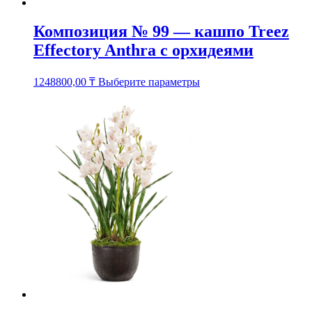
Композиция № 99 — кашпо Treez
Effectory Anthra с орхидеями
Этот
1248800,00
₸
Выберите параметры
товар
имеет
несколько
вариаций.
Опции
можно
выбрать
на
странице
товара.