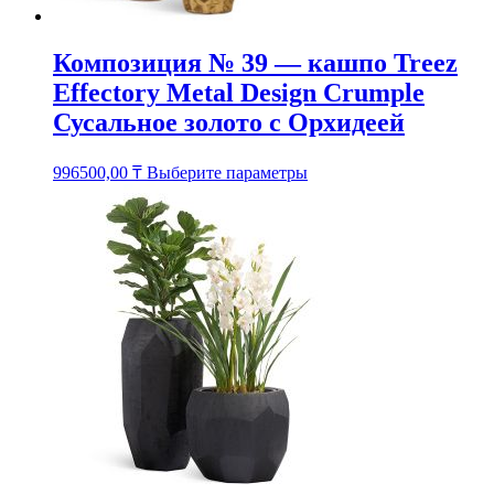
Композиция № 39 — кашпо Treez
Effectory Metal Design Crumple
Сусальное золото с Орхидеей
Этот
996500,00
₸
Выберите параметры
товар
имеет
несколько
вариаций.
Опции
можно
выбрать
на
странице
товара.