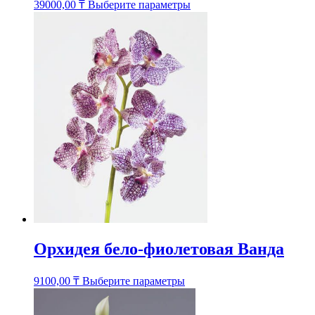
Этот
39000,00
₸
Выберите параметры
товар
имеет
несколько
вариаций.
Опции
можно
выбрать
на
странице
товара.
Орхидея бело-фиолетовая Ванда
Этот
9100,00
₸
Выберите параметры
товар
имеет