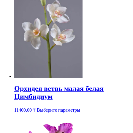
несколько
вариаций.
Опции
можно
выбрать
на
странице
товара.
Орхидея ветвь малая белая
Цимбидиум
Этот
11400,00
₸
Выберите параметры
товар
имеет
несколько
вариаций.