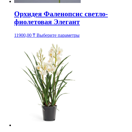
Орхидея Фаленопсис светло-
фиолетовая Элегант
Этот
11900,00
₸
Выберите параметры
товар
имеет
несколько
вариаций.
Опции
можно
выбрать
на
странице
товара.