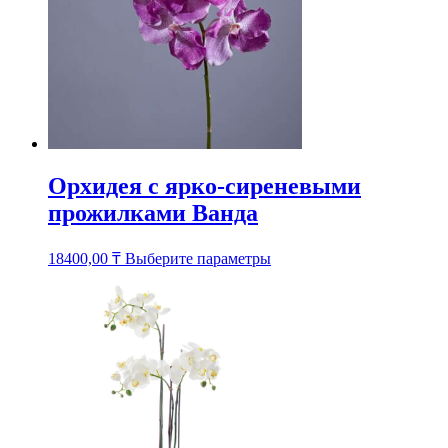
товара.
Орхидея с ярко-сиреневыми
прожилками Ванда
Этот
18400,00
₸
Выберите параметры
товар
имеет
несколько
вариаций.
Опции
можно
выбрать
на
странице
товара.