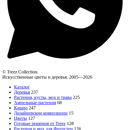
© Treez Collection.
Искусственные цветы и деревья. 2005—2026
Каталог
Деревья
237
Растения, кусты, мох и трава
225
Ампельные растения
68
Кашпо
247
Дизайнерские композиции
15
Цветы
127
Готовые решения от Treez
128
Растения и мох для Фитостен
126