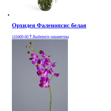
Орхидея Фаленопсис белая
Этот
110400,00
₸
Выберите параметры
товар
имеет
несколько
вариаций.
Опции
можно
выбрать
на
странице
товара.