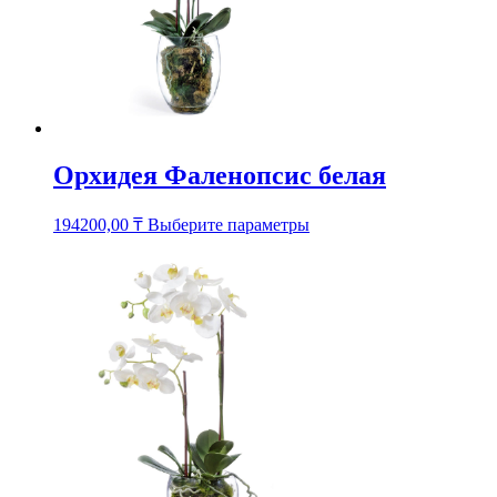
Орхидея Фаленопсис белая
Этот
194200,00
₸
Выберите параметры
товар
имеет
несколько
вариаций.
Опции
можно
выбрать
на
странице
товара.