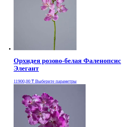
на
странице
товара.
Орхидея розово-белая Фаленопсис
Элегант
Этот
11900,00
₸
Выберите параметры
товар
имеет
несколько
вариаций.
Опции
можно
выбрать
на
странице