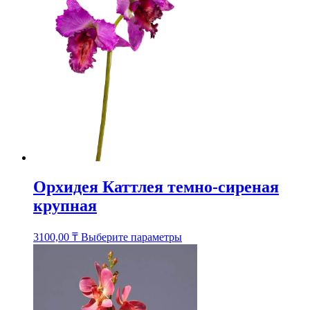
Опции
можно
выбрать
на
странице
товара.
Орхидея Каттлея темно-сиреная
крупная
Этот
3100,00
₸
Выберите параметры
товар
имеет
несколько
вариаций.
Опции
можно