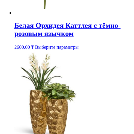
Белая Орхидея Каттлея с тёмно-
розовым язычком
Этот
2600,00
₸
Выберите параметры
товар
имеет
несколько
вариаций.
Опции
можно
выбрать
на
странице
товара.