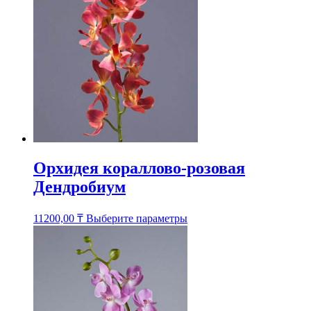
выбрать
на
странице
товара.
Орхидея кораллово-розовая
Дендробиум
Этот
11200,00
₸
Выберите параметры
товар
имеет
несколько
вариаций.
Опции
можно
выбрать