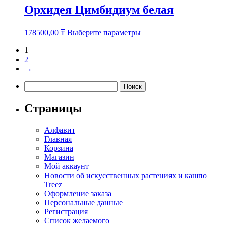
Орхидея Цимбидиум белая
Этот
178500,00
₸
Выберите параметры
товар
имеет
1
несколько
2
вариаций.
→
Опции
Найти:
можно
выбрать
на
Страницы
странице
товара.
Алфавит
Главная
Корзина
Магазин
Мой аккаунт
Новости об искусственных растениях и кашпо
Treez
Оформление заказа
Персональные данные
Регистрация
Список желаемого