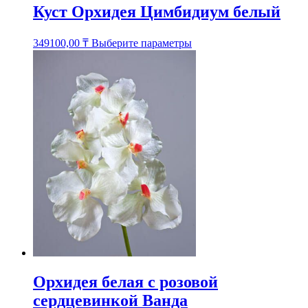
Куст Орхидея Цимбидиум белый
Этот
349100,00
₸
Выберите параметры
товар
имеет
несколько
вариаций.
Опции
можно
выбрать
на
странице
товара.
Орхидея белая с розовой
сердцевинкой Ванда