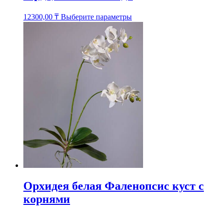
Этот
12300,00
₸
Выберите параметры
товар
имеет
несколько
вариаций.
Опции
можно
выбрать
на
странице
товара.
Орхидея белая Фаленопсис куст с
корнями