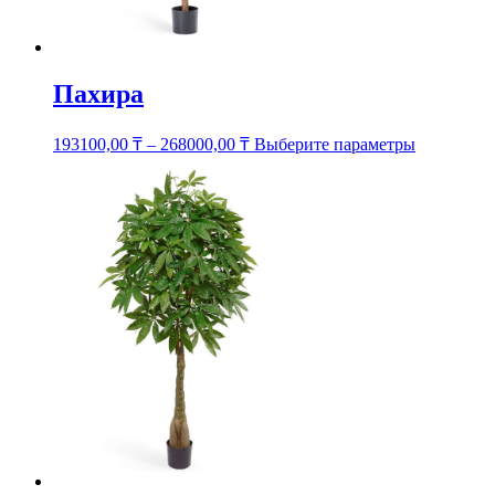
Пахира
Этот
193100,00
₸
–
268000,00
₸
Выберите параметры
товар
имеет
несколько
вариаций.
Опции
можно
выбрать
на
странице
товара.