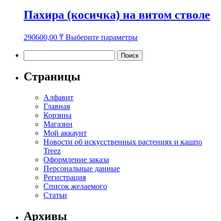
Пахира (косичка) на витом стволе
Этот
290600,00
₸
Выберите параметры
товар
имеет
Найти:
несколько
вариаций.
Страницы
Опции
можно
Алфавит
выбрать
Главная
на
Корзина
странице
Магазин
товара.
Мой аккаунт
Новости об искусственных растениях и кашпо
Treez
Оформление заказа
Персональные данные
Регистрация
Список желаемого
Статьи
Архивы