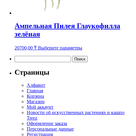
Ампельная Пилея Глаукофилла
зелёная
Этот
20700,00
₸
Выберите параметры
товар
имеет
Найти:
несколько
вариаций.
Страницы
Опции
можно
Алфавит
выбрать
Главная
на
Корзина
странице
Магазин
товара.
Мой аккаунт
Новости об искусственных растениях и кашпо
Treez
Оформление заказа
Персональные данные
Регистрация