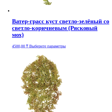
Ватер-грасс куст светло-зелёный со
светло-коричневым (Рясковый
мох)
Этот
4500,00
₸
Выберите параметры
товар
имеет
несколько
вариаций.
Опции
можно
выбрать
на
странице
товара.