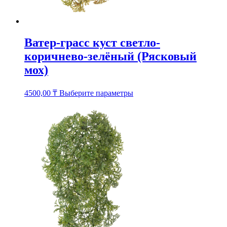
Ватер-грасс куст светло-
коричнево-зелёный (Рясковый
мох)
Этот
4500,00
₸
Выберите параметры
товар
имеет
несколько
вариаций.
Опции
можно
выбрать
на
странице
товара.