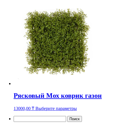
товар
имеет
несколько
вариаций.
Опции
можно
выбрать
на
странице
товара.
Рясковый Мох коврик газон
Этот
13000,00
₸
Выберите параметры
товар
имеет
Найти:
несколько