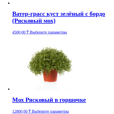
Ватер-грасс куст зелёный с бордо
(Рясковый мох)
Этот
4500,00
₸
Выберите параметры
товар
имеет
несколько
вариаций.
Опции
можно
выбрать
на
странице
товара.
Мох Рясковый в горшочке
Этот
12800,00
₸
Выберите параметры