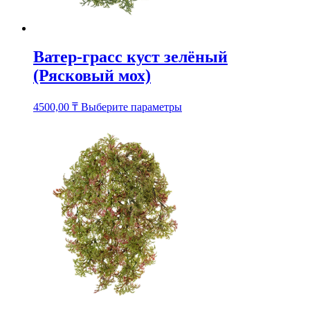
Ватер-грасс куст зелёный
(Рясковый мох)
Этот
4500,00
₸
Выберите параметры
товар
имеет
несколько
вариаций.
Опции
можно
выбрать
на
странице
товара.