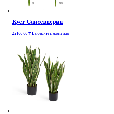
Куст Сансевиерия
Этот
22100,00
₸
Выберите параметры
товар
имеет
несколько
вариаций.
Опции
можно
выбрать
на
странице
товара.