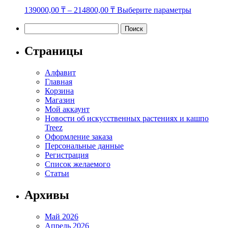
Этот
139000,00
₸
–
214800,00
₸
Выберите параметры
товар
имеет
Найти:
несколько
вариаций.
Страницы
Опции
можно
Алфавит
выбрать
Главная
на
Корзина
странице
Магазин
товара.
Мой аккаунт
Новости об искусственных растениях и кашпо
Treez
Оформление заказа
Персональные данные
Регистрация
Список желаемого
Статьи
Архивы
Май 2026
Апрель 2026