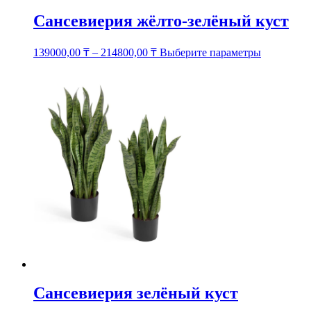
Сансевиерия жёлто-зелёный куст
Этот
139000,00
₸
–
214800,00
₸
Выберите параметры
товар
имеет
несколько
вариаций.
Опции
можно
выбрать
на
странице
товара.
Сансевиерия зелёный куст