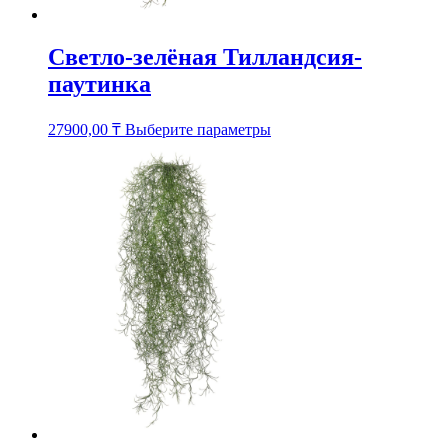
Светло-зелёная Тилландсия-
паутинка
Этот
27900,00
₸
Выберите параметры
товар
имеет
несколько
вариаций.
Опции
можно
выбрать
на
странице
товара.