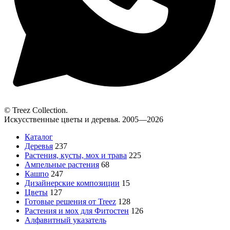
© Treez Collection.
Искусственные цветы и деревья. 2005—2026
Каталог
Деревья
237
Растения, кусты, мох и трава
225
Ампельные растения
68
Кашпо
247
Дизайнерские композиции
15
Цветы
127
Готовые решения от Treez
128
Растения и мох для Фитостен
126
Алфавитный указатель