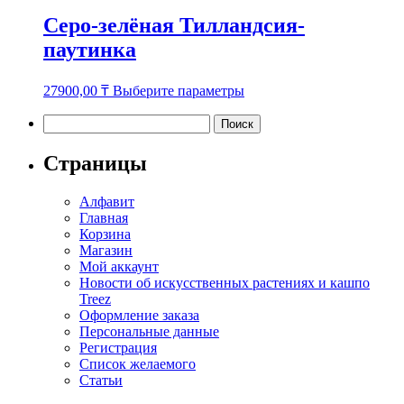
Серо-зелёная Тилландсия-
паутинка
Этот
27900,00
₸
Выберите параметры
товар
имеет
Найти:
несколько
вариаций.
Страницы
Опции
можно
Алфавит
выбрать
Главная
на
Корзина
странице
Магазин
товара.
Мой аккаунт
Новости об искусственных растениях и кашпо
Treez
Оформление заказа
Персональные данные
Регистрация
Список желаемого
Статьи