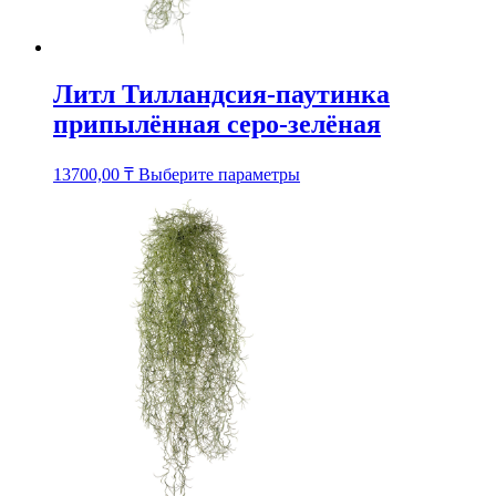
Литл Тилландсия-паутинка
припылённая серо-зелёная
Этот
13700,00
₸
Выберите параметры
товар
имеет
несколько
вариаций.
Опции
можно
выбрать
на
странице
товара.