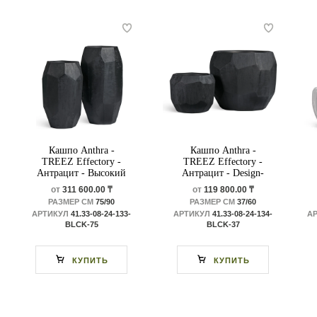
Кашпо Anthra -
Кашпо Anthra -
TREEZ Effectory -
TREEZ Effectory -
Антрацит - Высокий
Антрацит - Design-
Design-многогранник
многогранник
от
311 600.00 ₸
от
119 800.00 ₸
РАЗМЕР СМ
75/90
РАЗМЕР СМ
37/60
АРТИКУЛ
41.33-08-24-133-
АРТИКУЛ
41.33-08-24-134-
А
BLCK-75
BLCK-37
КУПИТЬ
КУПИТЬ