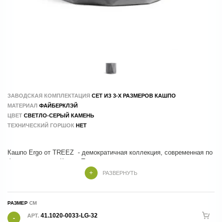
ЗАВОДСКАЯ КОМПЛЕКТАЦИЯ
СЕТ ИЗ 3-Х РАЗМЕРОВ КАШПО
МАТЕРИАЛ
ФAЙБЕРКЛЭЙ
ЦВЕТ
СВЕТЛО-СЕРЫЙ КАМЕНЬ
ТЕХНИЧЕСКИЙ ГОРШОК
НЕТ
Кашпо Ergo от TREEZ - демократичная коллекция, современная по
форме и стилю . Кашпо Treez изготовлены из композитных
материалов , в составе которых натуральные и экологичные
РАЗВЕРНУТЬ
компоненты. Производство - 100 % ручной труд.
РАЗМЕР
41.1020-0033-LG-32
АРТ.