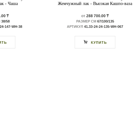
к - Чаша
Жемчужный лак - Высокая Кашпо-ваза
.00 ₸
от
288 700.00 ₸
М
38/58
РАЗМЕР СМ
67/100/135
-24-147-WH-38
АРТИКУЛ
41.33-24-24-135-WH-067
ИТЬ
КУПИТЬ