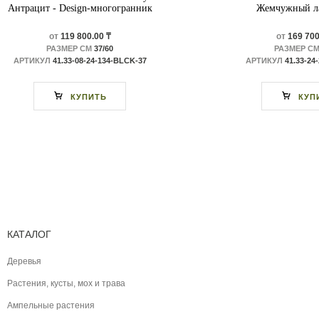
Антрацит - Design-многогранник
Жемчужный ла
от
119 800.00 ₸
от
169 700
РАЗМЕР СМ
37/60
РАЗМЕР С
АРТИКУЛ
41.33-08-24-134-BLCK-37
АРТИКУЛ
41.33-24
КУПИТЬ
КУП
КАТАЛОГ
Деревья
Растения, кусты, мох и трава
Ампельные растения