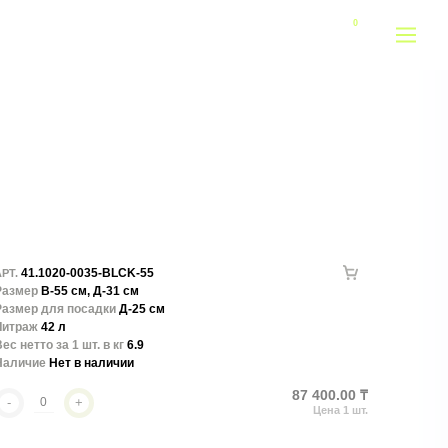
41.1020-0035-BLCK-55
РТ.
Размер
В-55 см, Д-31 см
Размер для посадки
Д-25 см
Литраж
42 л
ес нетто за 1 шт. в кг
6.9
Наличие
Нет в наличии
87 400.00 ₸
-
+