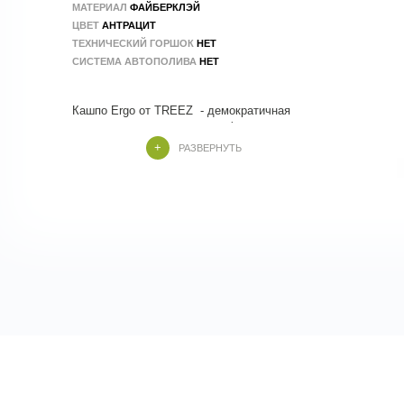
МАТЕРИАЛ
ФAЙБЕРКЛЭЙ
ЦВЕТ
АНТРАЦИТ
ТЕХНИЧЕСКИЙ ГОРШОК
НЕТ
СИСТЕМА АВТОПОЛИВА
НЕТ
Кашпо Ergo от TREEZ - демократичная
коллекция, современная по форме и стилю
. Кашпо Treez изготовлены из композитных
РАЗВЕРНУТЬ
материалов , в составе которых
натуральные и экологичные компоненты.
Производство - 100 % ручной труд.