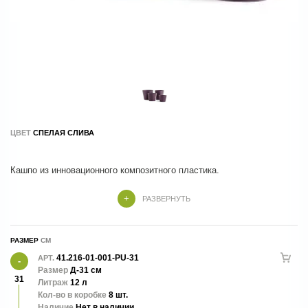
ЦВЕТ
СПЕЛАЯ СЛИВА
Размер кашпо указан в верхней части кашпо и в самом широком
РАЗВЕРНУТЬ
месте
РАЗМЕР
41.216-01-001-PU-31
АРТ.
Размер
Д-31 см
31
Литраж
12 л
Кол-во в коробке
8 шт.
Наличие
Нет в наличии