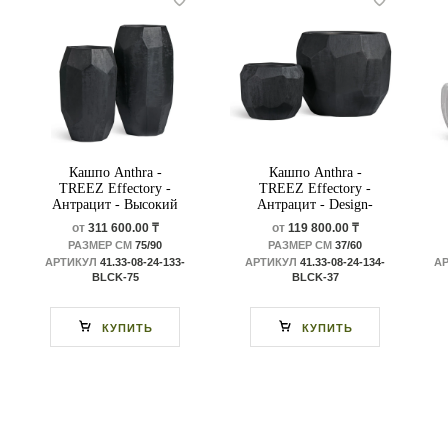
Кашпо Anthra -
Кашпо Anthra -
TREEZ Effectory -
TREEZ Effectory -
Антрацит - Высокий
Антрацит - Design-
Design-многогранник
многогранник
от
311 600.00 ₸
от
119 800.00 ₸
РАЗМЕР СМ
75/90
РАЗМЕР СМ
37/60
АРТИКУЛ
41.33-08-24-133-
АРТИКУЛ
41.33-08-24-134-
А
BLCK-75
BLCK-37
КУПИТЬ
КУПИТЬ