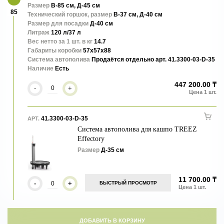
Размер
В-85 см, Д-45 см
85
Технический горшок, размер
В-37 см, Д-40 см
Размер для посадки
Д-40 см
Литраж
120 л/37 л
Вес нетто за 1 шт. в кг
14.7
Габариты коробки
57x57x88
Система автополива
Продаётся отдельно арт. 41.3300-03-D-35
Наличие
Есть
447 200.00 ₸
-
+
41.3300-03-D-35
АРТ.
Система автополива для кашпо TREEZ
Effectory
Размер
Д-35 см
11 700.00 ₸
-
+
БЫСТРЫЙ ПРОСМОТР
ДОБАВИТЬ В КОРЗИНУ