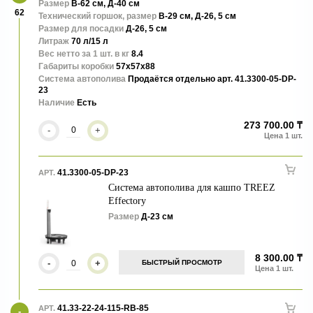
Terra – фактура дикой природы. Растения в этих моделях будут
Размер
В-62 см, Д-40 см
62
смотреться естественно и эффектно.
Технический горшок, размер
В-29 см, Д-26, 5 см
Размер для посадки
Д-26, 5 см
Литраж
70 л/15 л
Вес нетто за 1 шт. в кг
8.4
Габариты коробки
57x57x88
Система автополива
Продаётся отдельно арт. 41.3300-05-DP-
23
Наличие
Есть
273 700.00 ₸
-
+
41.3300-05-DP-23
АРТ.
Система автополива для кашпо TREEZ
Effectory
Размер
Д-23 см
8 300.00 ₸
-
+
БЫСТРЫЙ ПРОСМОТР
41.33-22-24-115-RB-85
АРТ.