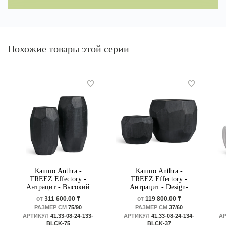
Похожие товары этой серии
Кашпо Anthra -
Кашпо Anthra -
TREEZ Effectory -
TREEZ Effectory -
Антрацит - Высокий
Антрацит - Design-
Design-многогранник
многогранник
от
311 600.00 ₸
от
119 800.00 ₸
РАЗМЕР СМ
75/90
РАЗМЕР СМ
37/60
АРТИКУЛ
41.33-08-24-133-
АРТИКУЛ
41.33-08-24-134-
А
BLCK-75
BLCK-37