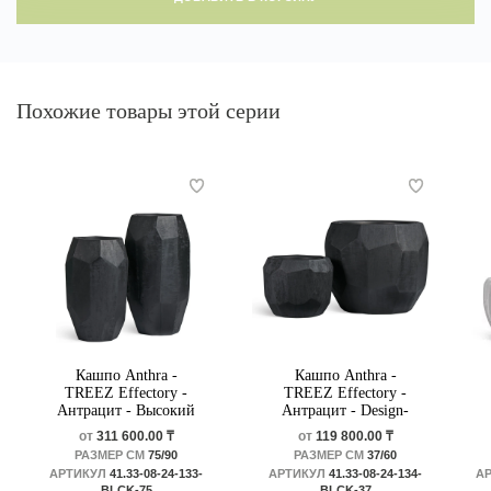
Похожие товары этой серии
Кашпо Anthra -
Кашпо Anthra -
TREEZ Effectory -
TREEZ Effectory -
Антрацит - Высокий
Антрацит - Design-
Design-многогранник
многогранник
от
311 600.00 ₸
от
119 800.00 ₸
РАЗМЕР СМ
75/90
РАЗМЕР СМ
37/60
АРТИКУЛ
41.33-08-24-133-
АРТИКУЛ
41.33-08-24-134-
А
BLCK-75
BLCK-37