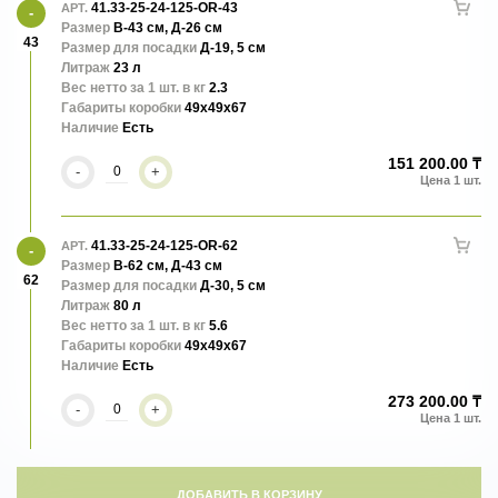
покрыты лаковой эмалью с трендовыми узорами и
41.33-25-24-125-OR-43
АРТ.
Размер
В-43 см, Д-26 см
43
Размер для посадки
Д-19, 5 см
Все кашпо производятся на 100 % ручным трудом.
Литраж
23 л
Вес нетто за 1 шт. в кг
2.3
Габариты коробки
49x49x67
Наличие
Есть
151 200.00 ₸
-
+
41.33-25-24-125-OR-62
АРТ.
Размер
В-62 см, Д-43 см
62
Размер для посадки
Д-30, 5 см
Литраж
80 л
Вес нетто за 1 шт. в кг
5.6
Габариты коробки
49x49x67
Наличие
Есть
273 200.00 ₸
-
+
ДОБАВИТЬ В КОРЗИНУ