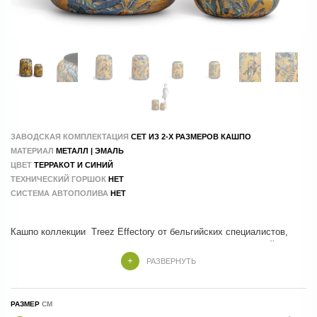
ЗАВОДСКАЯ КОМПЛЕКТАЦИЯ
СЕТ ИЗ 2-Х РАЗМЕРОВ КАШПО
МАТЕРИАЛ
МЕТАЛЛ | ЭМАЛЬ
ЦВЕТ
ТЕРРАКОТ И СИНИЙ
ТЕХНИЧЕСКИЙ ГОРШОК
НЕТ
СИСТЕМА АВТОПОЛИВА
НЕТ
Кашпо коллекции Treez Effectory от бельгийских специалистов,
которые учли все тренды и особенности современного дизайна
РАЗВЕРНУТЬ
РАЗМЕР
Кашпо коллекции Savage Garden изготовлены из металла и