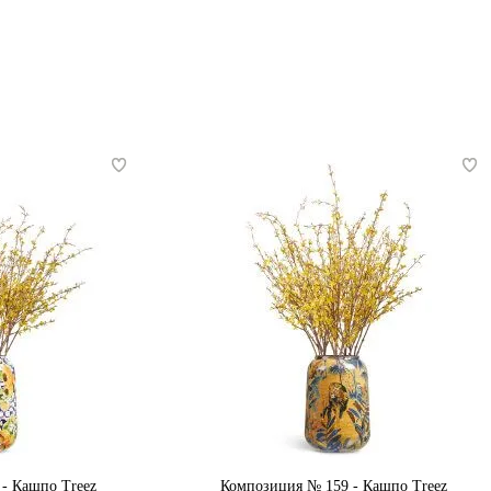
- Кашпо Treez
Композиция № 159 - Кашпо Treez