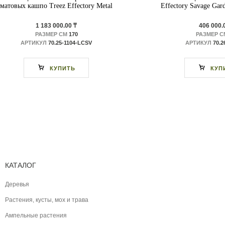
матовых кашпо Treez Effectory Metal
Effectory Savage Gar
1 183 000.00 ₸
406 000.
РАЗМЕР СМ
170
РАЗМЕР С
АРТИКУЛ
70.25-1104-LСSV
АРТИКУЛ
70.2
КУПИТЬ
КУП
КАТАЛОГ
Деревья
Растения, кусты, мох и трава
Ампельные растения