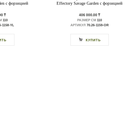
den с форзицией
Effectory Savage Garden с форзицией
00 ₸
406 000.00 ₸
М
110
РАЗМЕР СМ
110
6-1158-YL
АРТИКУЛ
70.26-1159-OR
ИТЬ
КУПИТЬ