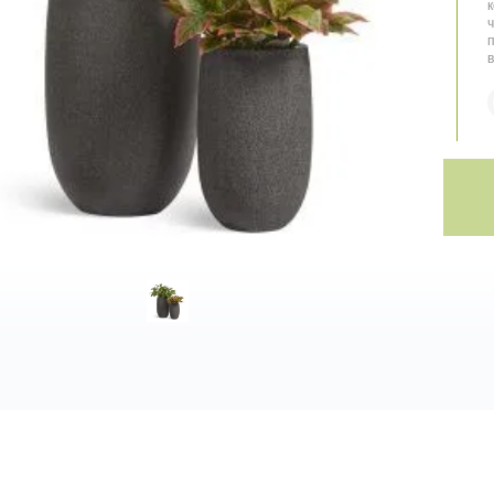
к
ч
п