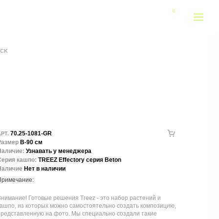
OCK
70.25-1081-GR
РТ.
Размер
В-90 см
Наличие:
Узнавать у менеджера
Серия кашпо:
TREEZ Effectory серия Beton
Наличие
Нет в наличии
нимание! Готовые решения Treez - это набор растений и
ашпо, из которых можно самостоятельно создать композицию,
представленную на фото. Мы специально создали такие