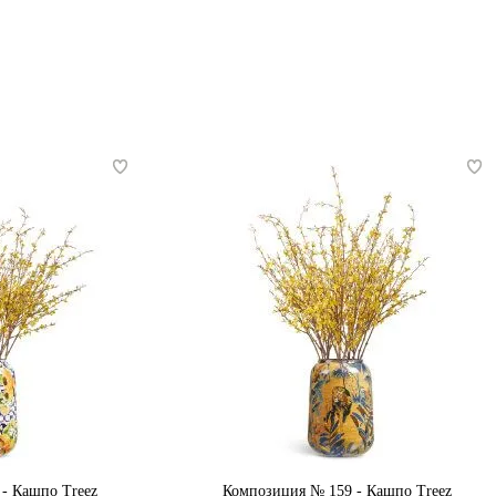
- Кашпо Treez
Композиция № 159 - Кашпо Treez