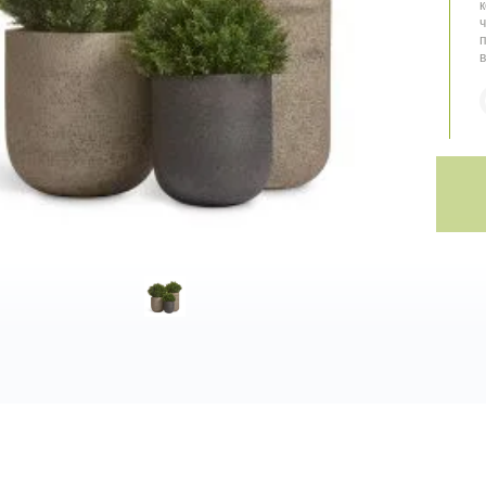
к
ч
п