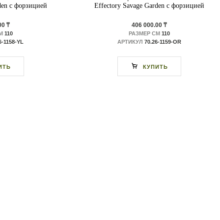
den с форзицией
Effectory Savage Garden с форзицией
00 ₸
406 000.00 ₸
М
110
РАЗМЕР СМ
110
6-1158-YL
АРТИКУЛ
70.26-1159-OR
ИТЬ
КУПИТЬ