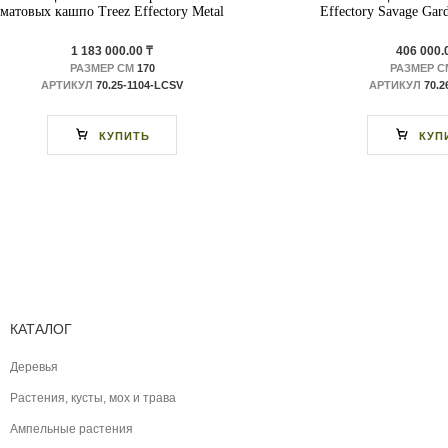
матовых кашпо Treez Effectory Metal
Effectory Savage Gar
1 183 000.00 ₸
406 000.
РАЗМЕР СМ
170
РАЗМЕР С
АРТИКУЛ
70.25-1104-LСSV
АРТИКУЛ
70.2
КУПИТЬ
КУП
КАТАЛОГ
Деревья
Растения, кусты, мох и трава
Ампельные растения