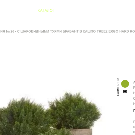
04 Алматы
КАТАЛОГ
ИЯ № 26 - С ШАРОВИДНЫМИ ТУЯМИ БРАБАНТ В КАШПО TREEZ ERGO HARD R
А
РАЗМЕР
90
В
к