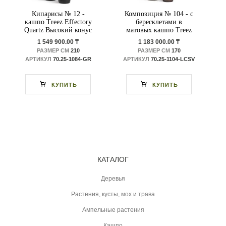
Кипарисы № 12 -
Композиция № 104 - с
кашпо Treez Effectory
бересклетами в
Quartz Высокий конус
матовых кашпо Treez
Design
Effectory Metal
1 549 900.00 ₸
1 183 000.00 ₸
РАЗМЕР СМ
210
РАЗМЕР СМ
170
АРТИКУЛ
70.25-1084-GR
АРТИКУЛ
70.25-1104-LСSV
КУПИТЬ
КУПИТЬ
КАТАЛОГ
Деревья
Растения, кусты, мох и трава
Ампельные растения
Кашпо