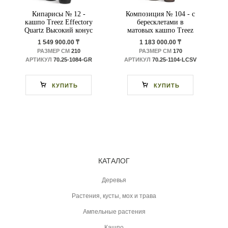
Кипарисы № 12 -
Композиция № 104 - с
кашпо Treez Effectory
бересклетами в
Quartz Высокий конус
матовых кашпо Treez
Design
Effectory Metal
1 549 900.00 ₸
1 183 000.00 ₸
РАЗМЕР СМ
210
РАЗМЕР СМ
170
АРТИКУЛ
70.25-1084-GR
АРТИКУЛ
70.25-1104-LСSV
КУПИТЬ
КУПИТЬ
КАТАЛОГ
Деревья
Растения, кусты, мох и трава
Ампельные растения
Кашпо