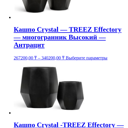
Кашпо Crystal — TREEZ Effectory
— многогранник Высокий —
Антрацит
Этот
267200,00
₸
–
340200,00
₸
Выберите параметры
товар
имеет
несколько
вариаций.
Опции
можно
выбрать
на
странице
товара.
Кашпо Crystal -TREEZ Effectory —