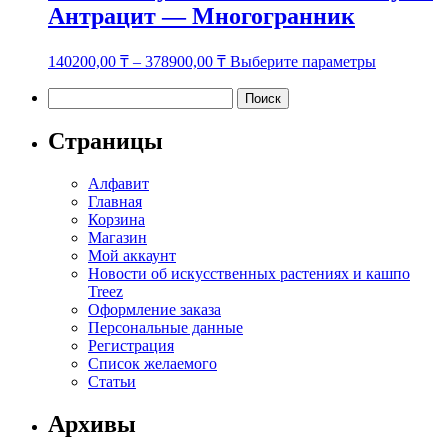
Антрацит — Многогранник
Этот
140200,00
₸
–
378900,00
₸
Выберите параметры
товар
имеет
Найти:
несколько
вариаций.
Страницы
Опции
можно
Алфавит
выбрать
Главная
на
Корзина
странице
Магазин
товара.
Мой аккаунт
Новости об искусственных растениях и кашпо
Treez
Оформление заказа
Персональные данные
Регистрация
Список желаемого
Статьи
Архивы