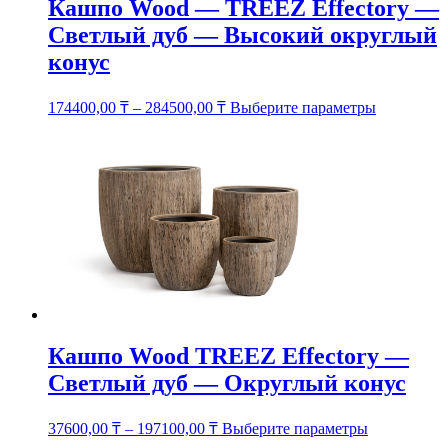
Кашпо Wood — TREEZ Effectory —
Светлый дуб — Высокий округлый
конус
Этот
174400,00
₸
–
284500,00
₸
Выберите параметры
товар
имеет
несколько
вариаций.
Опции
можно
выбрать
на
странице
товара.
Кашпо Wood TREEZ Effectory —
Светлый дуб — Округлый конус
Этот
37600,00
₸
–
197100,00
₸
Выберите параметры
товар