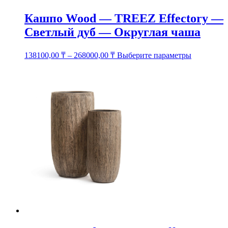
Кашпо Wood — TREEZ Effectory —
Светлый дуб — Округлая чаша
Этот
138100,00
₸
–
268000,00
₸
Выберите параметры
товар
имеет
несколько
вариаций.
Опции
можно
выбрать
на
странице
товара.