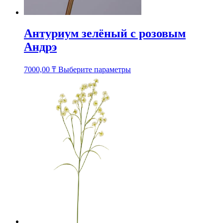
Антуриум зелёный с розовым
Андрэ
Этот
7000,00
₸
Выберите параметры
товар
имеет
несколько
вариаций.
Опции
можно
выбрать
на
странице
товара.