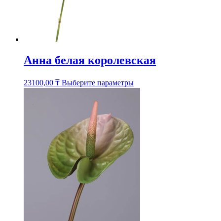
Анна белая королевская
Этот
23100,00
₸
Выберите параметры
товар
имеет
несколько
вариаций.
Опции
можно
выбрать
на
странице
товара.