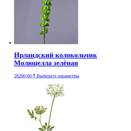
товара.
Ирландский колокольчик
Молюцелла зелёная
Этот
28200,00
₸
Выберите параметры
товар
имеет
несколько
вариаций.
Опции
можно
выбрать
на
странице
товара.