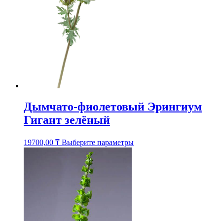
на
странице
товара.
Дымчато-фиолетовый Эрингиум
Гигант зелёный
Этот
19700,00
₸
Выберите параметры
товар
имеет
несколько
вариаций.
Опции
можно
выбрать
на
странице