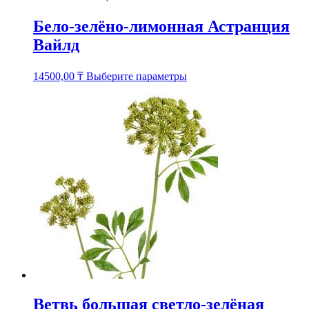
Бело-зелёно-лимонная Астранция
Вайлд
Этот
14500,00
₸
Выберите параметры
товар
имеет
несколько
вариаций.
Опции
можно
выбрать
на
странице
товара.
Ветвь большая светло-зелёная