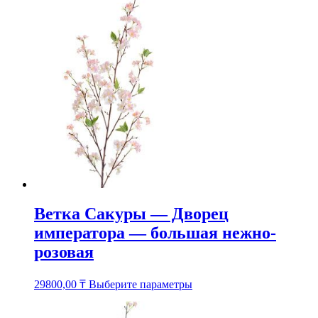
несколько
вариаций.
Опции
можно
выбрать
на
странице
товара.
Ветка Сакуры — Дворец
императора — большая нежно-
розовая
Этот
29800,00
₸
Выберите параметры
товар
имеет