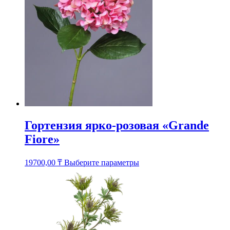
можно
выбрать
на
странице
товара.
Гортензия ярко-розовая «Grande
Fiore»
Этот
19700,00
₸
Выберите параметры
товар
имеет
несколько
вариаций.
Опции
можно
выбрать