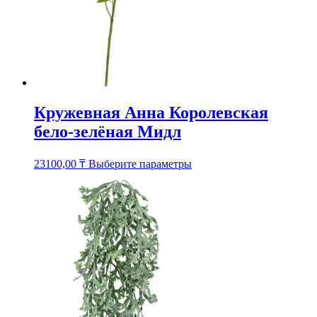
Кружевная Анна Королевская
бело-зелёная Мидл
Этот
23100,00
₸
Выберите параметры
товар
имеет
несколько
вариаций.
Опции
можно
выбрать
на
странице
товара.