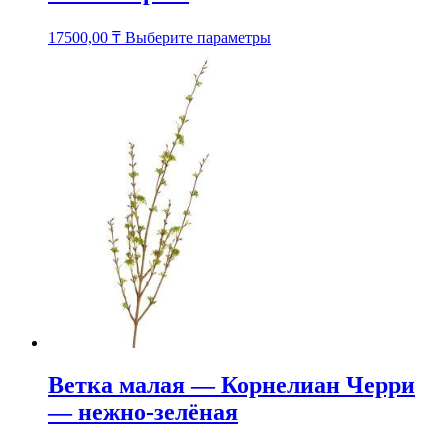
Этот
17500,00
₸
Выберите параметры
товар
имеет
несколько
вариаций.
Опции
можно
выбрать
на
странице
товара.
Ветка малая — Корнелиан Черри
— нежно-зелёная