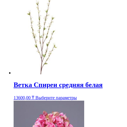
несколько
вариаций.
Опции
можно
выбрать
на
странице
товара.
Ветка Спиреи средняя белая
Этот
13600,00
₸
Выберите параметры
товар
имеет
несколько
вариаций.
Опции