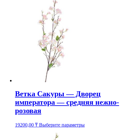
несколько
вариаций.
Опции
можно
выбрать
на
странице
товара.
Ветка Сакуры — Дворец
императора — средняя нежно-
розовая
Этот
19200,00
₸
Выберите параметры
товар
имеет