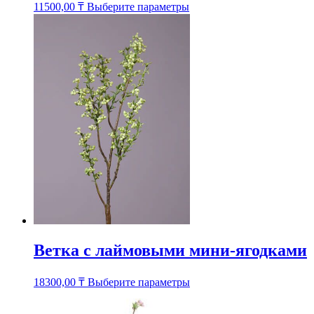
Этот
11500,00
₸
Выберите параметры
товар
имеет
несколько
вариаций.
Опции
можно
выбрать
на
странице
товара.
Ветка с лаймовыми мини-ягодками
Этот
18300,00
₸
Выберите параметры
товар
имеет