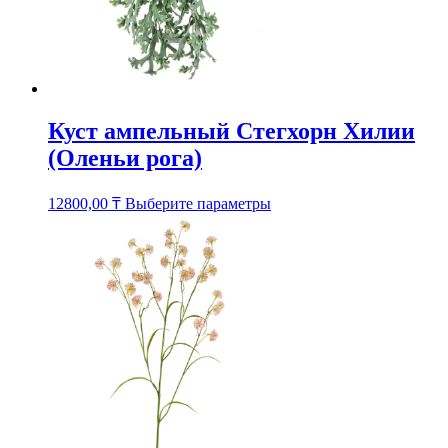
Куст ампельный Стегхорн Хилии
(Оленьи рога)
Этот
12800,00
₸
Выберите параметры
товар
имеет
несколько
вариаций.
Опции
можно
выбрать
на
странице
товара.