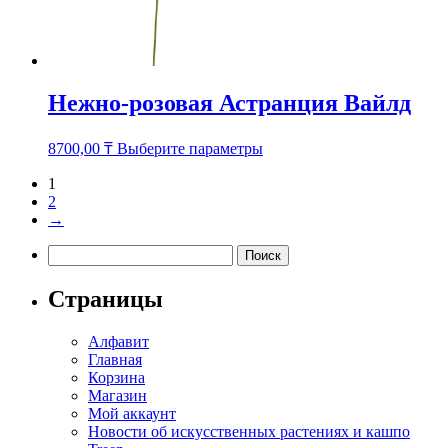
Нежно-розовая Астранция Вайлд
Этот
8700,00
₸
Выберите параметры
товар
имеет
1
несколько
2
вариаций.
→
Опции
Найти:
можно
выбрать
на
Страницы
странице
товара.
Алфавит
Главная
Корзина
Магазин
Мой аккаунт
Новости об искусственных растениях и кашпо