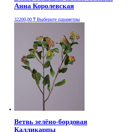
Анна Королевская
Этот
32200,00
₸
Выберите параметры
товар
имеет
несколько
вариаций.
Опции
можно
выбрать
на
странице
товара.
Ветвь зелёно-бордовая
Калликарпы