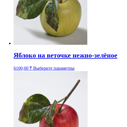
странице
товара.
Яблоко на веточке нежно-зелёное
Этот
6100,00
₸
Выберите параметры
товар
имеет
несколько
вариаций.
Опции
можно
выбрать
на
странице
товара.