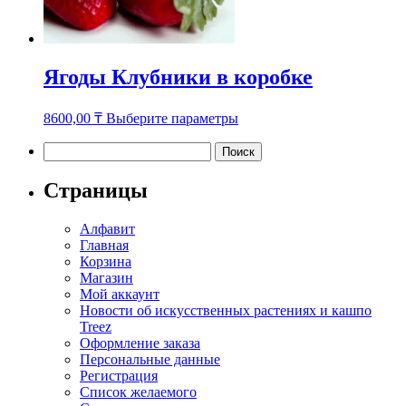
Ягоды Клубники в коробке
Этот
8600,00
₸
Выберите параметры
товар
имеет
Найти:
несколько
вариаций.
Страницы
Опции
можно
Алфавит
выбрать
Главная
на
Корзина
странице
Магазин
товара.
Мой аккаунт
Новости об искусственных растениях и кашпо
Treez
Оформление заказа
Персональные данные
Регистрация
Список желаемого