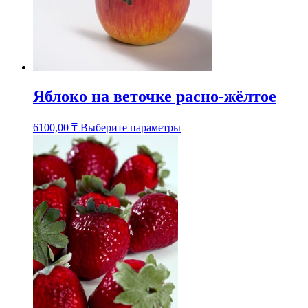
Яблоко на веточке расно-жёлтое
Этот
6100,00
₸
Выберите параметры
товар
имеет
несколько
вариаций.
Опции
можно
выбрать
на
странице
товара.