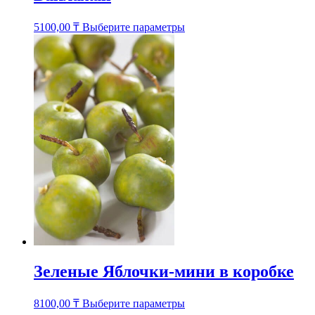
Этот
5100,00
₸
Выберите параметры
товар
имеет
несколько
вариаций.
Опции
можно
выбрать
на
странице
товара.
Зеленые Яблочки-мини в коробке
Этот
8100,00
₸
Выберите параметры
товар