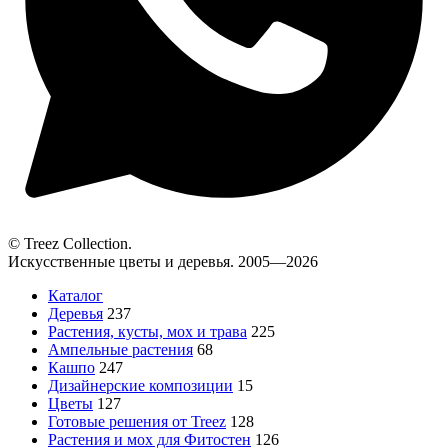
© Treez Collection.
Искусственные цветы и деревья. 2005—2026
Каталог
Деревья
237
Растения, кусты, мох и трава
225
Ампельные растения
68
Кашпо
247
Дизайнерские композиции
15
Цветы
127
Готовые решения от Treez
128
Растения и мох для Фитостен
126