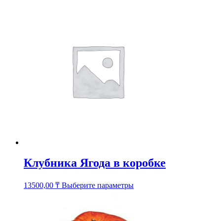
имеет
несколько
вариаций.
Опции
можно
выбрать
на
странице
товара.
Клубника Ягода в коробке
Этот
13500,00
₸
Выберите параметры
товар
имеет
несколько
вариаций.