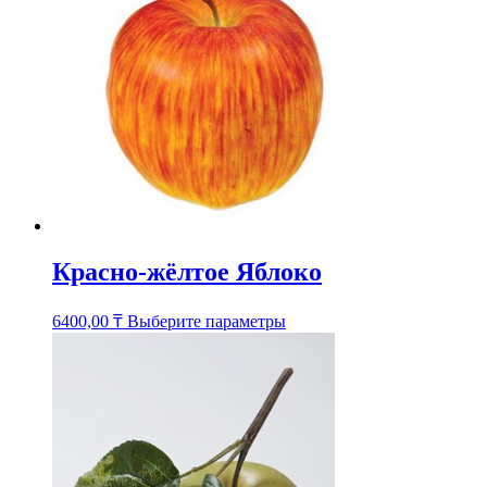
Опции
можно
выбрать
на
странице
товара.
Красно-жёлтое Яблоко
Этот
6400,00
₸
Выберите параметры
товар
имеет
несколько
вариаций.
Опции
можно
выбрать
на