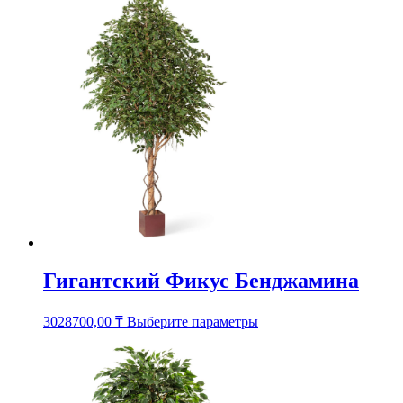
несколько
вариаций.
Опции
можно
выбрать
на
странице
товара.
Гигантский Фикус Бенджамина
Этот
3028700,00
₸
Выберите параметры
товар
имеет
несколько
вариаций.
Опции