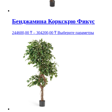
Бенджамина Коркскрю Фикус
Этот
244600,00
₸
–
304200,00
₸
Выберите параметры
товар
имеет
несколько
вариаций.
Опции
можно
выбрать
на
странице
товара.