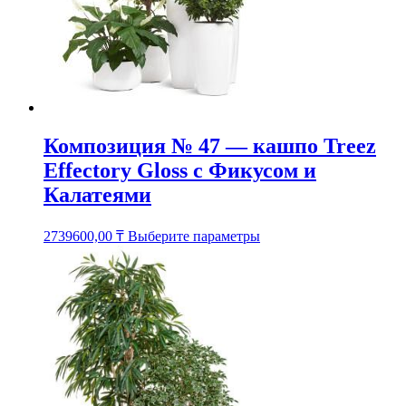
товара.
Композиция № 47 — кашпо Treez
Effectory Gloss с Фикусом и
Калатеями
Этот
2739600,00
₸
Выберите параметры
товар
имеет
несколько
вариаций.
Опции
можно
выбрать
на
странице
товара.