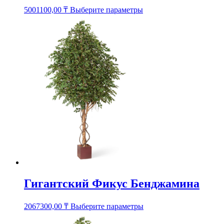
Этот
5001100,00
₸
Выберите параметры
товар
имеет
несколько
вариаций.
Опции
можно
выбрать
на
странице
товара.
Гигантский Фикус Бенджамина
Этот
2067300,00
₸
Выберите параметры
товар
имеет