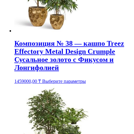
Композиция № 38 — кашпо Treez
Effectory Metal Design Crumple
Сусальное золото с Фикусом и
Лонгифолией
Этот
1459000,00
₸
Выберите параметры
товар
имеет
несколько
вариаций.
Опции
можно
выбрать
на
странице