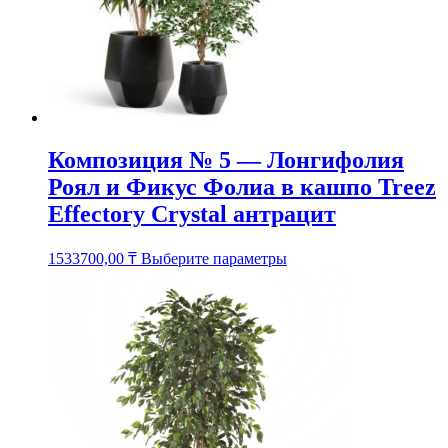
Композиция № 5 — Лонгифолия
Роял и Фикус Фолиа в кашпо Treez
Effectory Crystal антрацит
Этот
1533700,00
₸
Выберите параметры
товар
имеет
несколько
вариаций.
Опции
можно
выбрать
на
странице
товара.