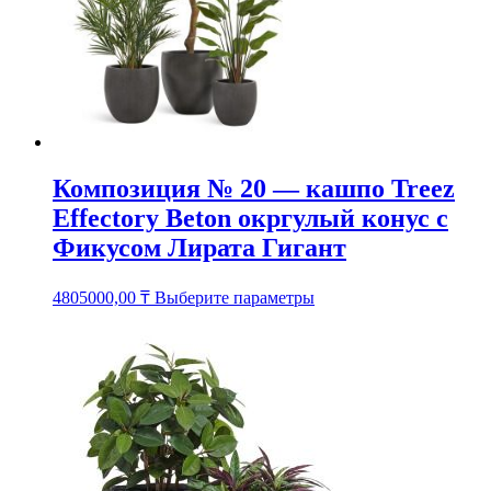
товара.
Композиция № 20 — кашпо Treez
Effectory Beton окргулый конус с
Фикусом Лирата Гигант
Этот
4805000,00
₸
Выберите параметры
товар
имеет
несколько
вариаций.
Опции
можно
выбрать
на
странице