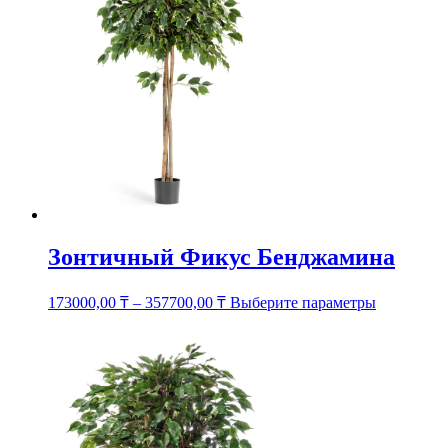
можно
выбрать
на
странице
товара.
Зонтичный Фикус Бенджамина
Этот
173000,00
₸
–
357700,00
₸
Выберите параметры
товар
имеет
несколько
вариаций.
Опции
можно
выбрать
на