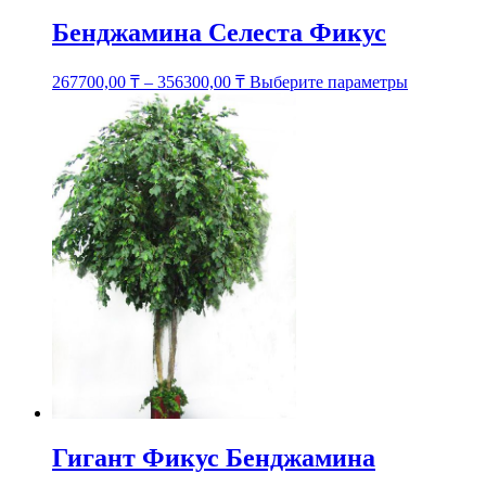
Бенджамина Селеста Фикус
Этот
267700,00
₸
–
356300,00
₸
Выберите параметры
товар
имеет
несколько
вариаций.
Опции
можно
выбрать
на
странице
товара.
Гигант Фикус Бенджамина