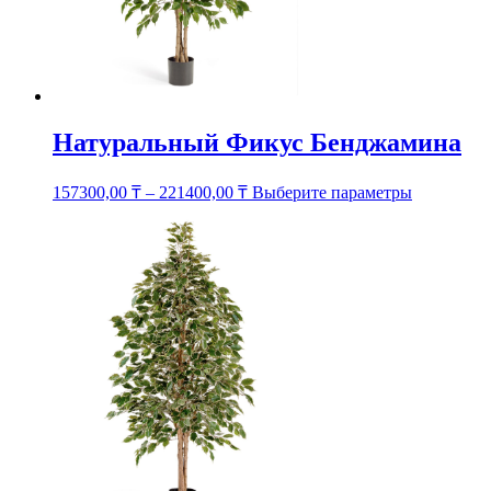
Натуральный Фикус Бенджамина
Этот
157300,00
₸
–
221400,00
₸
Выберите параметры
товар
имеет
несколько
вариаций.
Опции
можно
выбрать
на
странице
товара.