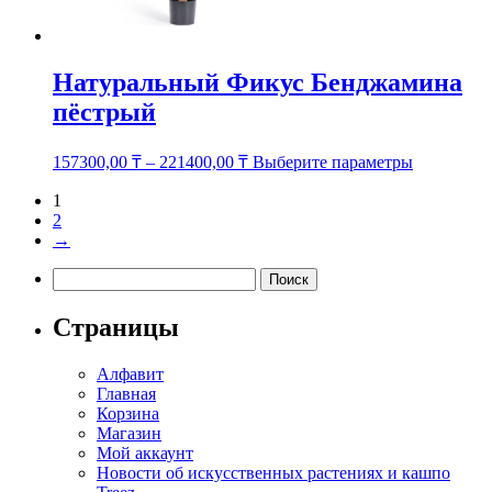
Натуральный Фикус Бенджамина
пёстрый
Этот
157300,00
₸
–
221400,00
₸
Выберите параметры
товар
имеет
1
несколько
2
вариаций.
→
Опции
Найти:
можно
выбрать
на
Страницы
странице
товара.
Алфавит
Главная
Корзина
Магазин
Мой аккаунт
Новости об искусственных растениях и кашпо