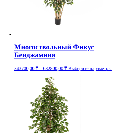
Многоствольный Фикус
Бенджамина
Этот
343700,00
₸
–
632800,00
₸
Выберите параметры
товар
имеет
несколько
вариаций.
Опции
можно
выбрать
на
странице
товара.