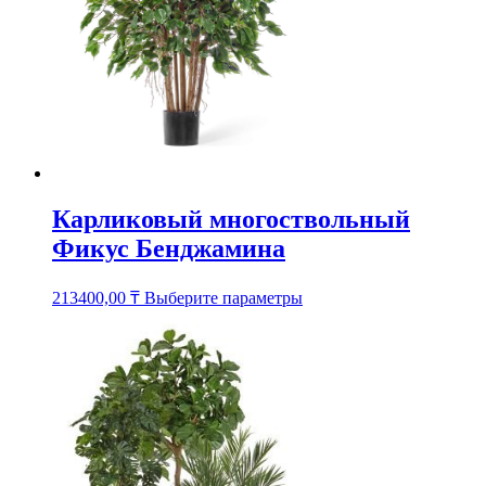
странице
товара.
Карликовый многоствольный
Фикус Бенджамина
Этот
213400,00
₸
Выберите параметры
товар
имеет
несколько
вариаций.
Опции
можно
выбрать
на
странице