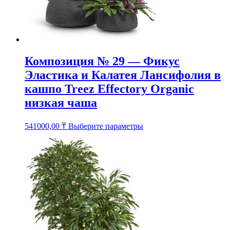
товара.
Композиция № 29 — Фикус
Эластика и Калатея Лансифолия в
кашпо Treez Effectory Organic
низкая чаша
Этот
541000,00
₸
Выберите параметры
товар
имеет
несколько
вариаций.
Опции
можно
выбрать
на
странице
товара.