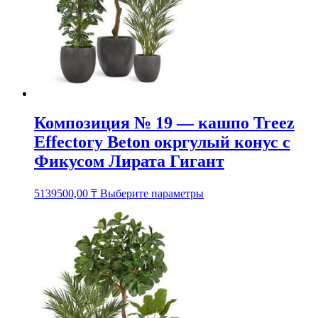
товара.
Композиция № 19 — кашпо Treez
Effectory Beton окргулый конус с
Фикусом Лирата Гигант
Этот
5139500,00
₸
Выберите параметры
товар
имеет
несколько
вариаций.
Опции
можно
выбрать
на
странице