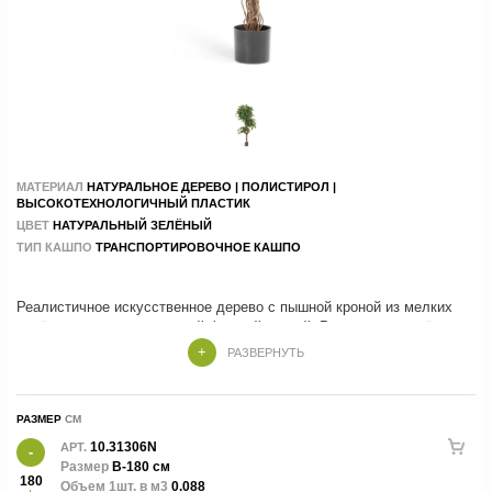
МАТЕРИАЛ
НАТУРАЛЬНОЕ ДЕРЕВО | ПОЛИСТИРОЛ |
ВЫСОКОТЕХНОЛОГИЧНЫЙ ПЛАСТИК
ЦВЕТ
НАТУРАЛЬНЫЙ ЗЕЛЁНЫЙ
ТИП КАШПО
ТРАНСПОРТИРОВОЧНОЕ КАШПО
Реалистичное искусственное дерево с пышной кроной из мелких
зелёных листьев и изящной формой ветвей. Растение создаёт
ощущение природной свежести и гармонично вписывается в
РАЗВЕРНУТЬ
современные интерьеры. Не требует полива и специального ухода,
сохраняя аккуратный и привлекательный вид на протяжении
долгого времени.
РАЗМЕР
10.31306N
АРТ.
Размер
В-180 см
180
Объем 1шт. в м3
0.088