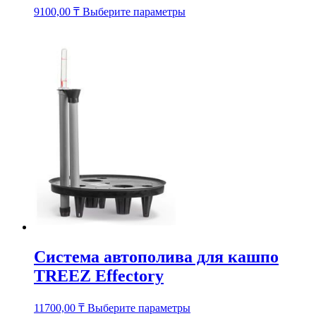
Этот
9100,00
₸
Выберите параметры
товар
имеет
несколько
вариаций.
Опции
можно
выбрать
на
странице
товара.
Система автополива для кашпо
TREEZ Effectory
Этот
11700,00
₸
Выберите параметры