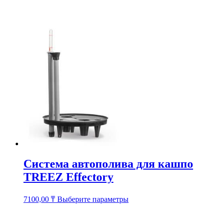
товар
имеет
несколько
вариаций.
Опции
можно
выбрать
на
странице
товара.
Система автополива для кашпо
TREEZ Effectory
Этот
7100,00
₸
Выберите параметры
товар
имеет