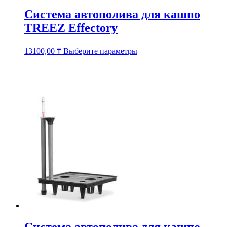
Система автополива для кашпо
TREEZ Effectory
Этот
13100,00
₸
Выберите параметры
товар
имеет
несколько
вариаций.
Опции
можно
выбрать
на
странице
товара.