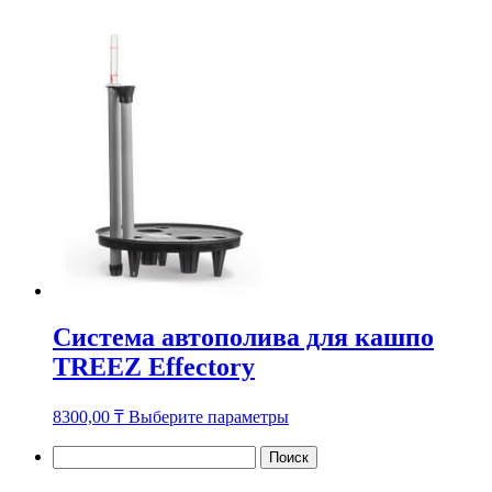
несколько
вариаций.
Опции
можно
выбрать
на
странице
товара.
Система автополива для кашпо
TREEZ Effectory
Этот
8300,00
₸
Выберите параметры
товар
имеет
Найти:
несколько