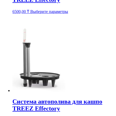
Этот
6500,00
₸
Выберите параметры
товар
имеет
несколько
вариаций.
Опции
можно
выбрать
на
странице
товара.
Система автополива для кашпо
TREEZ Effectory