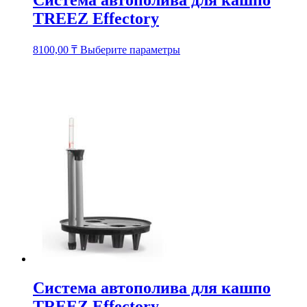
Система автополива для кашпо
TREEZ Effectory
Этот
8100,00
₸
Выберите параметры
товар
имеет
несколько
вариаций.
Опции
можно
выбрать
на
странице
товара.
Система автополива для кашпо
TREEZ Effectory