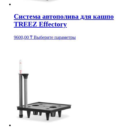
Система автополива для кашпо
TREEZ Effectory
Этот
9600,00
₸
Выберите параметры
товар
имеет
несколько
вариаций.
Опции
можно
выбрать
на
странице
товара.