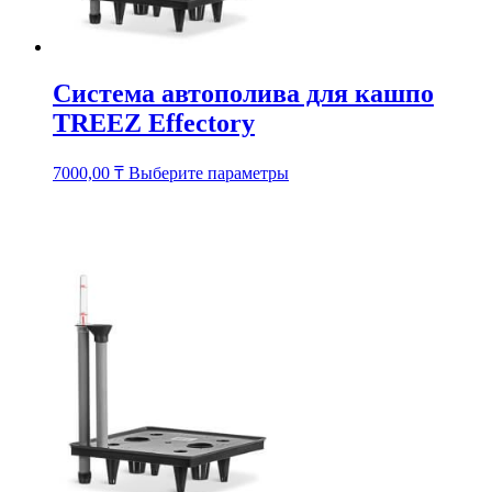
Система автополива для кашпо
TREEZ Effectory
Этот
7000,00
₸
Выберите параметры
товар
имеет
несколько
вариаций.
Опции
можно
выбрать
на
странице
товара.