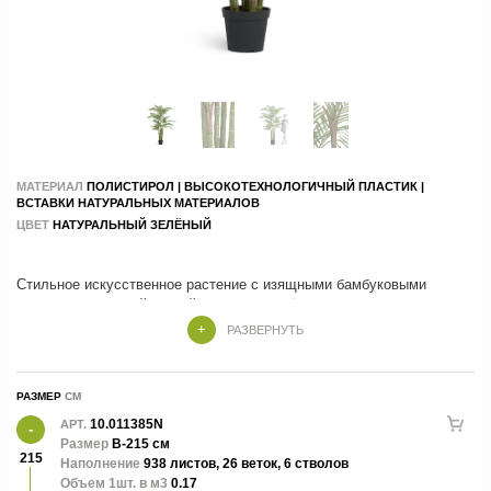
МАТЕРИАЛ
ПОЛИСТИРОЛ | ВЫСОКОТЕХНОЛОГИЧНЫЙ ПЛАСТИК |
ВСТАВКИ НАТУРАЛЬНЫХ МАТЕРИАЛОВ
ЦВЕТ
НАТУРАЛЬНЫЙ ЗЕЛЁНЫЙ
Стильное искусственное растение с изящными бамбуковыми
стеблями и пышной кроной из тонких зелёных листьев.
Реалистичный внешний вид и качественные материалы делают
РАЗВЕРНУТЬ
пальму эффектным элементом декора для дома, офиса, гостиницы
или ресторана. Не требует полива и специального ухода, сохраняя
свежий и привлекательный вид круглый год.
РАЗМЕР
10.011385N
АРТ.
Размер
В-215 см
215
Наполнение
938 листов, 26 веток, 6 стволов
Объем 1шт. в м3
0.17