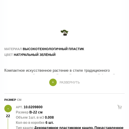
МАТЕРИАЛ
ВЫСОКОТЕХНОЛОГИЧНЫЙ ПЛАСТИК
ЦВЕТ
НАТУРАЛЬНЫЙ ЗЕЛЁНЫЙ
Компактное искусственное растение в стиле традиционного
японского бонсай с аккуратной кроной и реалистичной формой
миниатюрной сосны. Элегантное кашпо подчёркивает природную
РАЗВЕРНУТЬ
эстетику композиции, создавая атмосферу спокойствия и гармонии.
Не требует ухода, полива и сохраняет декоративный вид в любом
интерьере.
РАЗМЕР
10.0209800
АРТ.
Размер
В-22 см
22
Объем 1шт. в м3
0.008
Кол-во в коробке
6 шт.
Тип кашпо
Декоративное пластиковое кашпо, Представленное