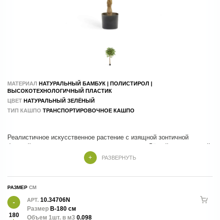
МАТЕРИАЛ
НАТУРАЛЬНЫЙ БАМБУК | ПОЛИСТИРОЛ |
ВЫСОКОТЕХНОЛОГИЧНЫЙ ПЛАСТИК
ЦВЕТ
НАТУРАЛЬНЫЙ ЗЕЛЁНЫЙ
ТИП КАШПО
ТРАНСПОРТИРОВОЧНОЕ КАШПО
Реалистичное искусственное растение с изящной зонтичной
формой кроны и натуральным видом стволов. Лёгкий и элегантный
силуэт гармонично дополняет современные интерьеры, создавая
РАЗВЕРНУТЬ
атмосферу свежести и уюта. Не требует полива и ухода, сохраняя
декоративность круглый год.
РАЗМЕР
10.34706N
АРТ.
Размер
В-180 см
180
Объем 1шт. в м3
0.098