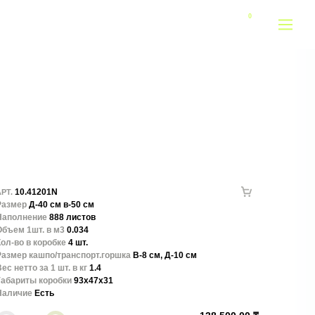
10.41201N
РТ.
Размер
Д-40 см в-50 см
Наполнение
888 листов
Объем 1шт. в м3
0.034
ол-во в коробке
4 шт.
Размер кашпо/транспорт.горшка
В-8 см, Д-10 см
ес нетто за 1 шт. в кг
1.4
Габариты коробки
93x47x31
Наличие
Есть