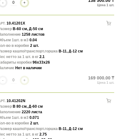
138 500.00 ₸
-
+
10.41201X
РТ.
Размер
В-60 см, Д-50 см
Наполнение
1258 листов
Объем 1шт. в м3
0.04
ол-во в коробке
2 шт.
Размер кашпо/транспорт.горшка
В-11, Д-12 см
ес нетто за 1 шт. в кг
2.1
Габариты коробки
96x33x26
Наличие
Нет в наличии
169 000.00 ₸
-
+
10.41202N
РТ.
Размер
В 80 см, Д-60 см
Наполнение
2220 листа
Объем 1шт. в м3
0.071
ол-во в коробке
2 шт.
Размер кашпо/транспорт.горшка
В-11, Д-12 см
ес нетто за 1 шт. в кг
2.75