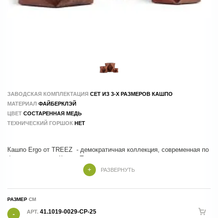
ЗАВОДСКАЯ КОМПЛЕКТАЦИЯ
СЕТ ИЗ 3-Х РАЗМЕРОВ КАШПО
МАТЕРИАЛ
ФAЙБЕРКЛЭЙ
ЦВЕТ
СОСТАРЕННАЯ МЕДЬ
ТЕХНИЧЕСКИЙ ГОРШОК
НЕТ
Кашпо Ergo от TREEZ - демократичная коллекция, современная по
форме и стилю . Кашпо Treez изготовлены из композитных
материалов , в составе которых натуральные и экологичные
РАЗВЕРНУТЬ
компоненты. Производство - 100 % ручной труд.
РАЗМЕР
41.1019-0029-CP-25
АРТ.