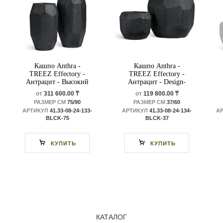
Кашпо Anthra -
Кашпо Anthra -
TREEZ Effectory -
TREEZ Effectory -
Антрацит - Высокий
Антрацит - Design-
Design-многогранник
многогранник
от
311 600.00 ₸
от
119 800.00 ₸
РАЗМЕР СМ
75/90
РАЗМЕР СМ
37/60
АРТИКУЛ
41.33-08-24-133-
АРТИКУЛ
41.33-08-24-134-
А
BLCK-75
BLCK-37
КУПИТЬ
КУПИТЬ
КАТАЛОГ