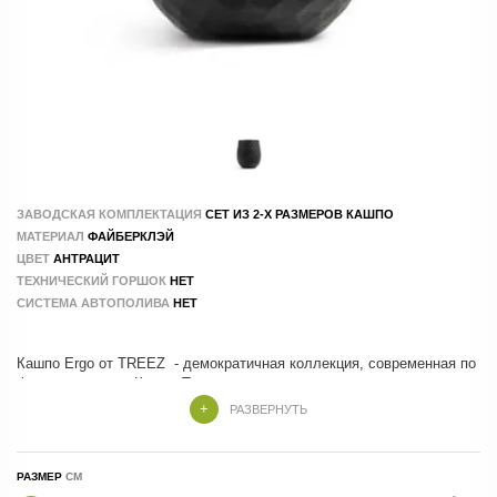
ЗАВОДСКАЯ КОМПЛЕКТАЦИЯ
СЕТ ИЗ 2-Х РАЗМЕРОВ КАШПО
МАТЕРИАЛ
ФAЙБЕРКЛЭЙ
ЦВЕТ
АНТРАЦИТ
ТЕХНИЧЕСКИЙ ГОРШОК
НЕТ
СИСТЕМА АВТОПОЛИВА
НЕТ
Кашпо Ergo от TREEZ - демократичная коллекция, современная по
форме и стилю . Кашпо Treez изготовлены из композитных
материалов , в составе которых натуральные и экологичные
РАЗВЕРНУТЬ
компоненты. Производство - 100 % ручной труд.
РАЗМЕР