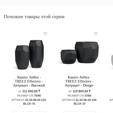
Похожие товары этой серии
Кашпо Anthra -
Кашпо Anthra -
TREEZ Effectory -
TREEZ Effectory -
Антрацит - Высокий
Антрацит - Design-
Design-многогранник
многогранник
от
311 600.00 ₸
от
119 800.00 ₸
РАЗМЕР СМ
75/90
РАЗМЕР СМ
37/60
АРТИКУЛ
41.33-08-24-133-
АРТИКУЛ
41.33-08-24-134-
А
BLCK-75
BLCK-37