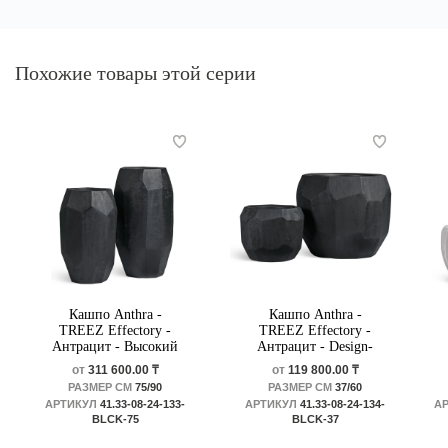
Похожие товары этой серии
Кашпо Anthra -
Кашпо Anthra -
TREEZ Effectory -
TREEZ Effectory -
Антрацит - Высокий
Антрацит - Design-
Design-многогранник
многогранник
от
311 600.00 ₸
от
119 800.00 ₸
РАЗМЕР СМ
75/90
РАЗМЕР СМ
37/60
АРТИКУЛ
41.33-08-24-133-
АРТИКУЛ
41.33-08-24-134-
А
BLCK-75
BLCK-37