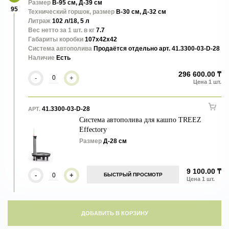
Кашпо Metal - элегантные, эффектные и стильные. Дополнят
Размер
В-95 см, Д-39 см
95
любые интерьеры.
Технический горшок, размер
В-30 см, Д-32 см
Литраж
102 л/18, 5 л
Вес нетто за 1 шт. в кг
7.7
Габариты коробки
107x42x42
Система автополива
Продаётся отдельно арт. 41.3300-03-D-28
Наличие
Есть
296 600.00 ₸
-
+
41.3300-03-D-28
АРТ.
Система автополива для кашпо TREEZ
Effectory
Размер
Д-28 см
9 100.00 ₸
-
+
БЫСТРЫЙ ПРОСМОТР
ДОБАВИТЬ В КОРЗИНУ