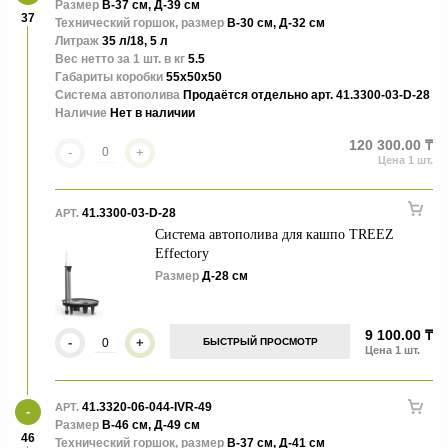
Размер
В-37 см, Д-39 см
37
Технический горшок, размер
В-30 см, Д-32 см
Литраж
35 л/18, 5 л
Вес нетто за 1 шт. в кг
5.5
Габариты коробки
55x50x50
Система автополива
Продаётся отдельно арт. 41.3300-03-D-28
Наличие
Нет в наличии
120 300.00 ₸
-
+
41.3300-03-D-28
АРТ.
Система автополива для кашпо TREEZ
Effectory
Размер
Д-28 см
9 100.00 ₸
-
+
БЫСТРЫЙ ПРОСМОТР
41.3320-06-044-IVR-49
АРТ.
Размер
В-46 см, Д-49 см
46
Технический горшок, размер
В-37 см, Д-41 см