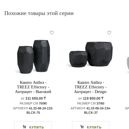
Похожие товары этой серии
Кашпо Anthra -
Кашпо Anthra -
TREEZ Effectory -
TREEZ Effectory -
Антрацит - Высокий
Антрацит - Design-
Design-многогранник
многогранник
от
311 600.00 ₸
от
119 800.00 ₸
РАЗМЕР СМ
75/90
РАЗМЕР СМ
37/60
АРТИКУЛ
41.33-08-24-133-
АРТИКУЛ
41.33-08-24-134-
А
BLCK-75
BLCK-37
КУПИТЬ
КУПИТЬ