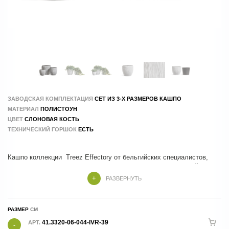
ЗАВОДСКАЯ КОМПЛЕКТАЦИЯ
СЕТ ИЗ 3-Х РАЗМЕРОВ КАШПО
МАТЕРИАЛ
ПОЛИСТОУН
ЦВЕТ
СЛОНОВАЯ КОСТЬ
ТЕХНИЧЕСКИЙ ГОРШОК
ЕСТЬ
Кашпо коллекции Treez Effectory от бельгийских специалистов,
которые учли все тренды и особенности современного дизайна
РАЗВЕРНУТЬ
Кашпо Treez Effectory изготовлены из композитных материалов , в
составе которых натуральные и экологичные компоненты.
РАЗМЕР
Производство - 100 % ручной труд.
41.3320-06-044-IVR-39
АРТ.