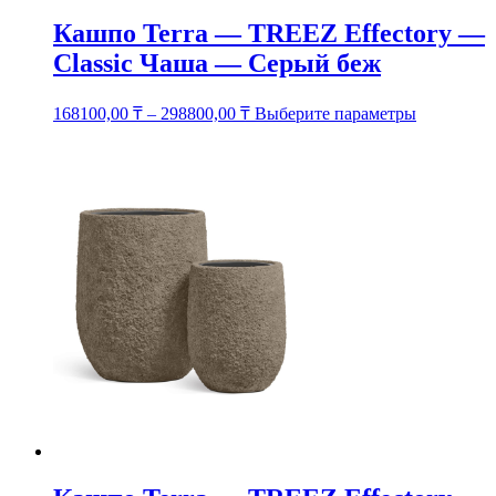
Кашпо Terra — TREEZ Effectory —
Classic Чаша — Серый беж
Этот
168100,00
₸
–
298800,00
₸
Выберите параметры
товар
имеет
несколько
вариаций.
Опции
можно
выбрать
на
странице
товара.