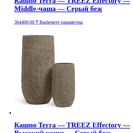
Кашпо Terra — TREEZ Effectory —
Middle-чаша — Серый беж
Этот
364400,00
₸
Выберите параметры
товар
имеет
несколько
вариаций.
Опции
можно
выбрать
на
странице
товара.
Кашпо Terra — TREEZ Effectory —