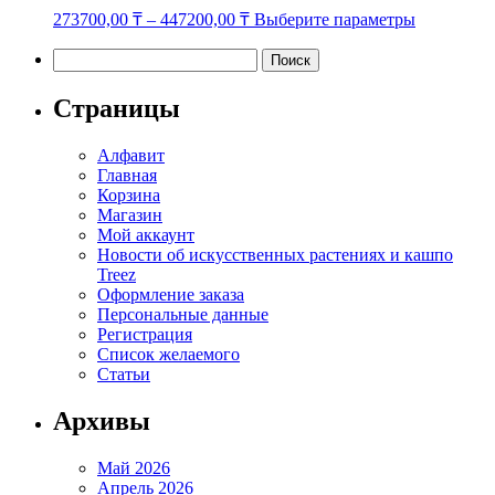
Этот
273700,00
₸
–
447200,00
₸
Выберите параметры
товар
имеет
Найти:
несколько
вариаций.
Страницы
Опции
можно
Алфавит
выбрать
Главная
на
Корзина
странице
Магазин
товара.
Мой аккаунт
Новости об искусственных растениях и кашпо
Treez
Оформление заказа
Персональные данные
Регистрация
Список желаемого
Статьи
Архивы
Май 2026
Апрель 2026