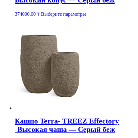
Высокий конус — Серый беж
Этот
374000,00
₸
Выберите параметры
товар
имеет
несколько
вариаций.
Опции
можно
выбрать
на
странице
товара.
Кашпо Terra- TREEZ Effectory
-Высокая чаша — Серый беж