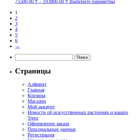
Этот
75500,00
₸
–
193800,00
₸
Выберите параметры
товар
имеет
1
несколько
2
вариаций.
3
Опции
4
можно
5
выбрать
6
на
→
странице
Найти:
товара.
Страницы
Алфавит
Главная
Корзина
Магазин
Мой аккаунт
Новости об искусственных растениях и кашпо
Treez
Оформление заказа
Персональные данные
Регистрация