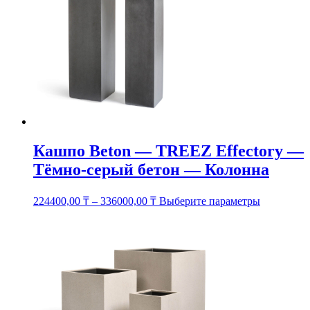
на
странице
товара.
Кашпо Beton — TREEZ Effectory —
Тёмно-серый бетон — Колонна
Этот
224400,00
₸
–
336000,00
₸
Выберите параметры
товар
имеет
несколько
вариаций.
Опции
можно
выбрать
на