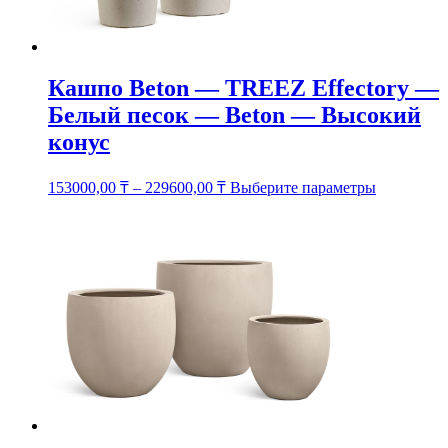
Кашпо Beton — TREEZ Effectory —
Белый песок — Beton — Высокий
конус
Этот
153000,00
₸
–
229600,00
₸
Выберите параметры
товар
имеет
несколько
вариаций.
Опции
можно
выбрать
на
странице
товара.