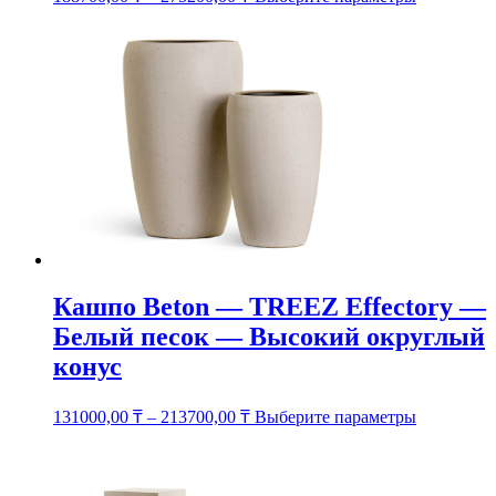
товар
имеет
несколько
вариаций.
Опции
можно
выбрать
на
странице
товара.
Кашпо Beton — TREEZ Effectory —
Белый песок — Высокий округлый
конус
Этот
131000,00
₸
–
213700,00
₸
Выберите параметры
товар
имеет
несколько
вариаций.