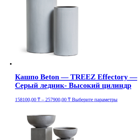
можно
выбрать
на
странице
товара.
Кашпо Beton — TREEZ Effectory —
Серый ледник- Высокий цилиндр
Этот
158100,00
₸
–
257900,00
₸
Выберите параметры
товар
имеет
несколько
вариаций.
Опции
можно
выбрать