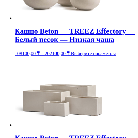
можно
выбрать
на
странице
товара.
Кашпо Beton — TREEZ Effectory —
Белый песок — Низкая чаша
Этот
108100,00
₸
–
202100,00
₸
Выберите параметры
товар
имеет
несколько
вариаций.
Опции
можно
выбрать
на
странице
товара.