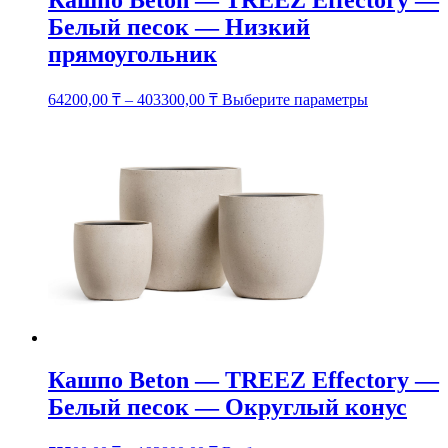
Кашпо Beton — TREEZ Effectory —
Белый песок — Низкий
прямоугольник
Этот
64200,00
₸
–
403300,00
₸
Выберите параметры
товар
имеет
несколько
вариаций.
Опции
можно
выбрать
на
странице
товара.
Кашпо Beton — TREEZ Effectory —
Белый песок — Округлый конус