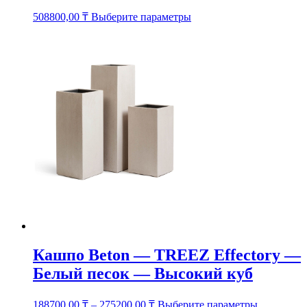
Этот
508800,00
₸
Выберите параметры
товар
имеет
несколько
вариаций.
Опции
можно
выбрать
на
странице
товара.
Кашпо Beton — TREEZ Effectory —
Белый песок — Высокий куб
Этот
188700,00
₸
–
275200,00
₸
Выберите параметры