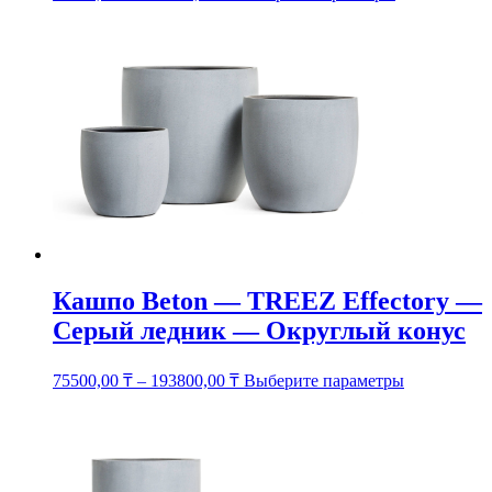
товар
имеет
несколько
вариаций.
Опции
можно
выбрать
на
странице
товара.
Кашпо Beton — TREEZ Effectory —
Серый ледник — Округлый конус
Этот
75500,00
₸
–
193800,00
₸
Выберите параметры
товар
имеет
несколько
вариаций.
Опции