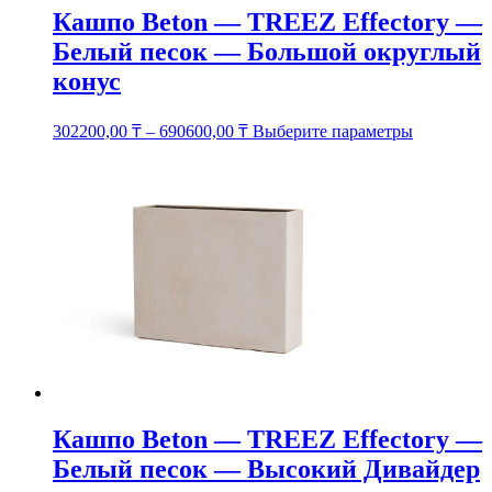
Кашпо Beton — TREEZ Effectory —
Белый песок — Большой округлый
конус
Этот
302200,00
₸
–
690600,00
₸
Выберите параметры
товар
имеет
несколько
вариаций.
Опции
можно
выбрать
на
странице
товара.
Кашпо Beton — TREEZ Effectory —
Белый песок — Высокий Дивайдер