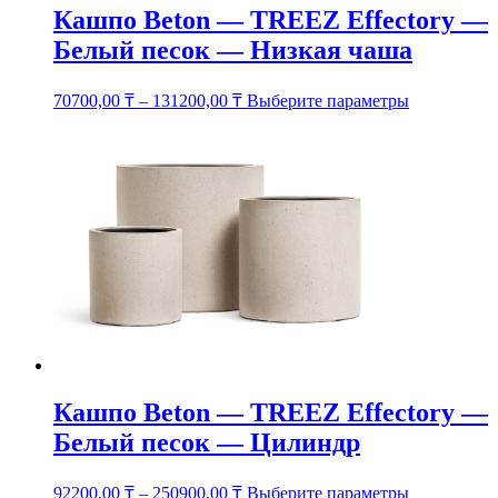
Кашпо Beton — TREEZ Effectory —
Белый песок — Низкая чаша
Этот
70700,00
₸
–
131200,00
₸
Выберите параметры
товар
имеет
несколько
вариаций.
Опции
можно
выбрать
на
странице
товара.
Кашпо Beton — TREEZ Effectory —
Белый песок — Цилиндр
Этот
92200,00
₸
–
250900,00
₸
Выберите параметры