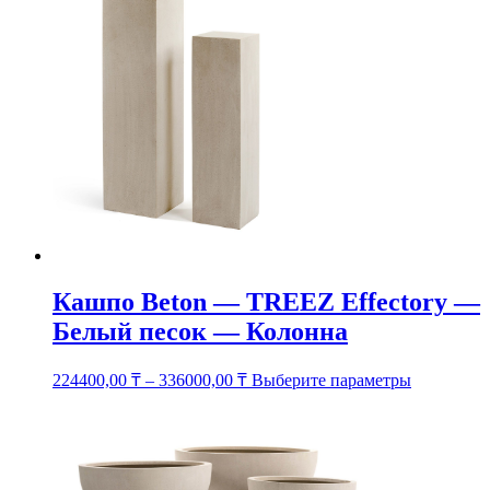
Опции
можно
выбрать
на
странице
товара.
Кашпо Beton — TREEZ Effectory —
Белый песок — Колонна
Этот
224400,00
₸
–
336000,00
₸
Выберите параметры
товар
имеет
несколько
вариаций.
Опции