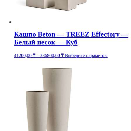
странице
товара.
Кашпо Beton — TREEZ Effectory —
Белый песок — Куб
Этот
41200,00
₸
–
336800,00
₸
Выберите параметры
товар
имеет
несколько
вариаций.
Опции
можно
выбрать
на
странице
товара.