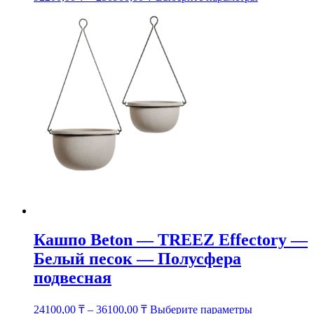
товар
имеет
несколько
вариаций.
Опции
можно
выбрать
на
странице
товара.
Кашпо Beton — TREEZ Effectory —
Белый песок — Полусфера
подвесная
Этот
24100,00
₸
–
36100,00
₸
Выберите параметры