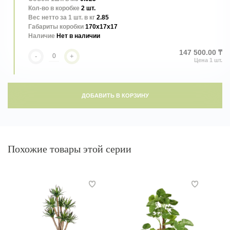
Кол-во в коробке
2 шт.
Вес нетто за 1 шт. в кг
2.85
Габариты коробки
170x17x17
Наличие
Нет в наличии
147 500.00 ₸
Реалистичное искусственное растение с крупными зелёными
-
+
листьями и элегантным тропическим силуэтом. Лаконичная форма
и натуральная фактура создают ощущение живой природы,
гармонично дополняя современные интерьеры. Не требует полива и
ухода, сохраняя свежий и привлекательный вид круглый год.
ДОБАВИТЬ В КОРЗИНУ
Похожие товары этой серии