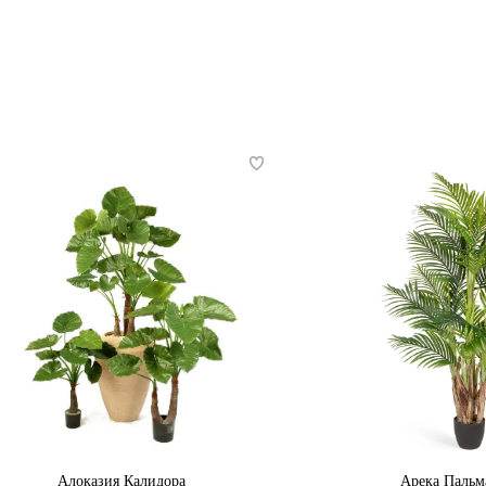
Алоказия Калидора
Арека Пальм