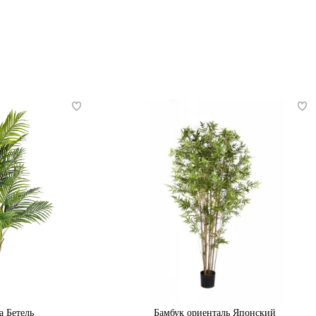
а Бетель
Бамбук ориенталь Японский