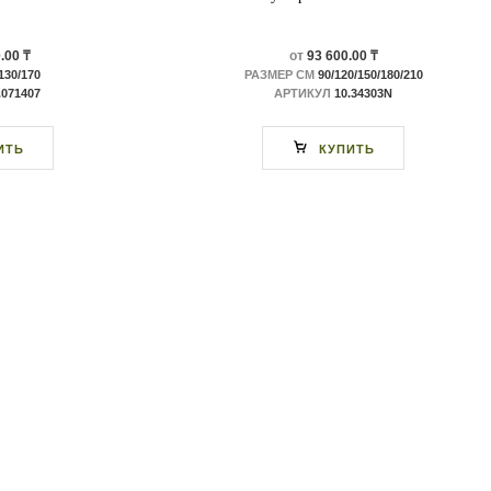
.00 ₸
от
93 600.00 ₸
130/170
РАЗМЕР СМ
90/120/150/180/210
.071407
АРТИКУЛ
10.34303N
ИТЬ
КУПИТЬ