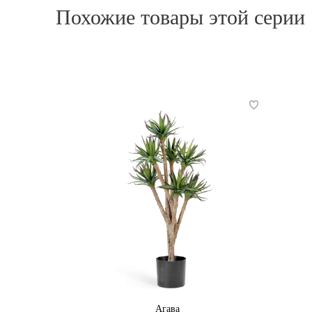
полива и ухода, сохраняя декоративность
Похожие товары этой серии
круглый год.
Агава