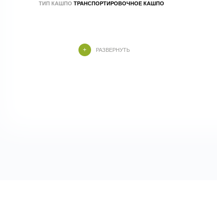
ТИП КАШПО
ТРАНСПОРТИРОВОЧНОЕ КАШПО
РАЗВЕРНУТЬ
Реалистичное искусственное растение с
пышной кроной из тонких перистых листьев
и естественными стволами. Элегантный
тропический силуэт создаёт атмосферу
свежести и уюта, гармонично дополняя
современные интерьеры. Не требует