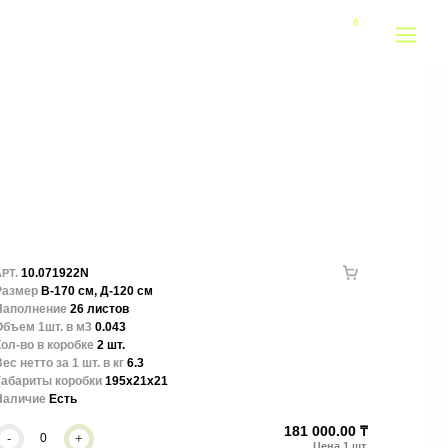
10.071922N
РТ.
Размер
В-170 см, Д-120 см
Наполнение
26 листов
Объем 1шт. в м3
0.043
ол-во в коробке
2 шт.
ес нетто за 1 шт. в кг
6.3
Габариты коробки
195x21x21
Наличие
Есть
181 000.00 ₸
-
+