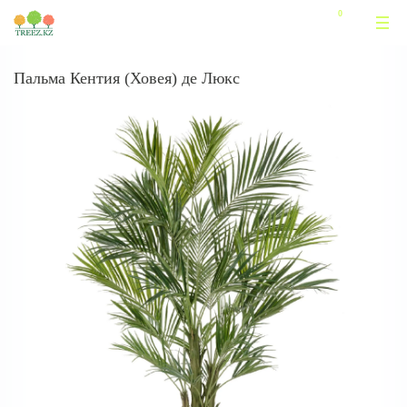
Пальма Кентия (Ховея) де Люкс