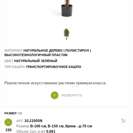
МАТЕРИАЛ
НАТУРАЛЬНОЕ ДЕРЕВО | ПОЛИСТИРОЛ |
ВЫСОКОТЕХНОЛОГИЧНЫЙ ПЛАСТИК
ЦВЕТ
НАТУРАЛЬНЫЙ ЗЕЛЁНЫЙ
ТИП КАШПО
ТРАНСПОРТИРОВОЧНОЕ КАШПО
Реалистичное искусственное растение премиум-класса,
выполненное с высокой детализацией. Крупные резные листья и
натуральный внешний вид делают её стильным акцентом для
РАЗВЕРНУТЬ
дома, офиса, гостиниц и коммерческих интерьеров. Не требует
полива и ухода, сохраняя декоративность круглый год.
РАЗМЕР
10.21005N
АРТ.
Размер
В-100 см, В-150 см, Крона - д-70 см
150
Объем 1шт. в м3
0.061