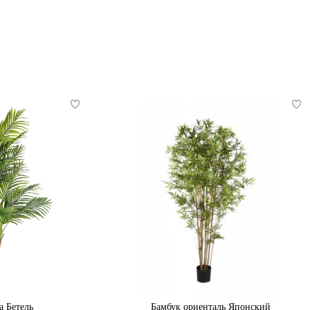
а Бетель
Бамбук ориенталь Японский