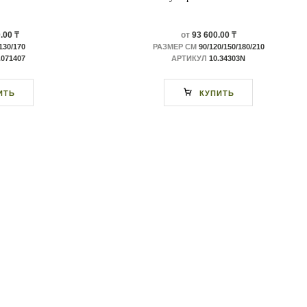
.00 ₸
от
93 600.00 ₸
130/170
РАЗМЕР СМ
90/120/150/180/210
.071407
АРТИКУЛ
10.34303N
ИТЬ
КУПИТЬ