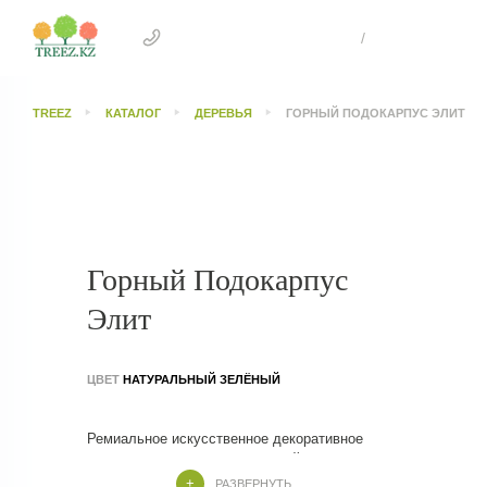
+7 707 505 4041 Астана
/
+7 707 303 26
TREEZ
КАТАЛОГ
ДЕРЕВЬЯ
ГОРНЫЙ ПОДОКАРПУС ЭЛИТ
Горный Подокарпус
Элит
ЦВЕТ
НАТУРАЛЬНЫЙ ЗЕЛЁНЫЙ
Ремиальное искусственное декоративное
дерево, выполненное с высокой степенью
реалистичности. Отличается изящной
РАЗВЕРНУТЬ