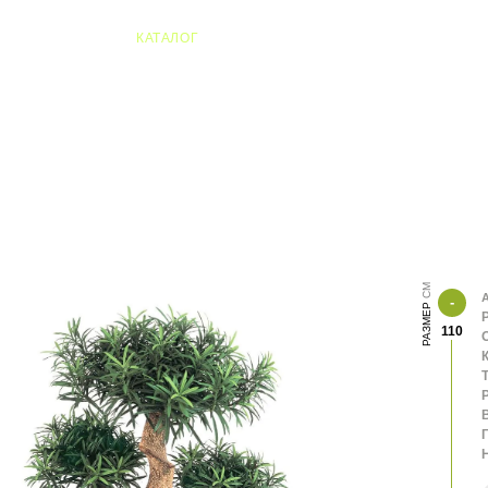
04 Алматы
КАТАЛОГ
А
РАЗМЕР
110
К
В