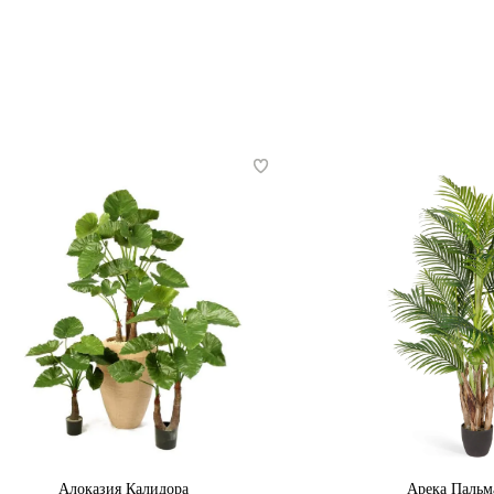
Алоказия Калидора
Арека Пальм