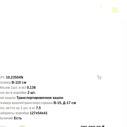
10.23504N
РТ.
Размер
В-110 см
Объем 1шт. в м3
0.138
ол-во в коробке
2 шт.
Тип кашпо
Транспортировочное кашпо
Размер кашпо/транспорт.горшка
В-15, Д-17 см
ес нетто за 1 шт. в кг
7.5
Габариты коробки
127x54x41
Наличие
Есть