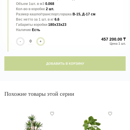
Объем 1шт. в м3
0.068
Кол-во в коробке
2 шт.
Размер кашпо/транспорт.горшка
В-15, Д-17 см
Вес нетто за 1 шт. в кг
6.6
Габариты коробки
180x33x23
Наличие
Есть
Реалистичное искусственное дерево с густой зелёной кроной,
457 200.00 ₸
натуральной формой ветвей и декоративными плодами оливы.
-
+
Гармоничное сочетание природных оттенков и тщательно
проработанных деталей создаёт эффект живого растения,
добавляя интерьеру уют и средиземноморский стиль. Не требует
полива и ухода, сохраняя красоту круглый год.
ДОБАВИТЬ В КОРЗИНУ
Похожие товары этой серии