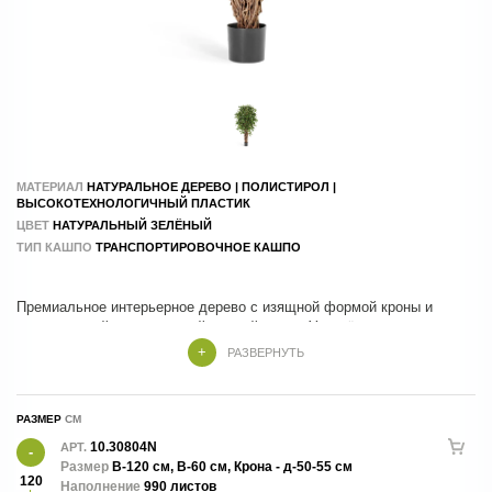
МАТЕРИАЛ
НАТУРАЛЬНОЕ ДЕРЕВО | ПОЛИСТИРОЛ |
ВЫСОКОТЕХНОЛОГИЧНЫЙ ПЛАСТИК
ЦВЕТ
НАТУРАЛЬНЫЙ ЗЕЛЁНЫЙ
ТИП КАШПО
ТРАНСПОРТИРОВОЧНОЕ КАШПО
Премиальное интерьерное дерево с изящной формой кроны и
реалистичной детализацией каждой ветви. Утончённая
лиановидная структура, густая зелёная листва и натуральная
РАЗВЕРНУТЬ
фактура создают эффект живого растения, наполняя пространство
атмосферой природной элегантности. Идеально подходит для
оформления современных интерьеров, офисов, отелей, ресторанов
РАЗМЕР
и общественных пространств. Сохраняет безупречный внешний вид
круглый год без полива и специального ухода.
10.30804N
АРТ.
Размер
В-120 см, В-60 см, Крона - д-50-55 см
120
Наполнение
990 листов