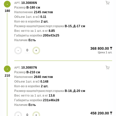
10.30806N
АРТ.
Размер
В-180 см
180
Наполнение
2145 листов
Объем 1шт. в м3
0.11
Кол-во в коробке
2 шт.
Размер кашпо/транспорт.горшка
В-15, Д-17 см
Вес нетто за 1 шт. в кг
8.85
Габариты коробки
200x43x25
Наличие
Есть
368 800.00 ₸
-
+
10.30807N
АРТ.
Размер
В-210 см
210
Наполнение
2640 листов
Объем 1шт. в м3
0.148
Кол-во в коробке
2 шт.
Размер кашпо/транспорт.горшка
В-18, Д-20 см
Вес нетто за 1 шт. в кг
13.6
Габариты коробки
231x46x28
Наличие
Есть
458 200.00 ₸
-
+