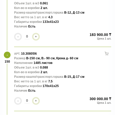
Объем 1шт. в м3
0.061
Кол-во в коробке
2 шт.
Размер кашпо/транспорт.горшка
В-12, Д-13 см
Вес нетто за 1 шт. в кг
4.3
Габариты коробки
133x41x23
Наличие
Есть
183 900.00 ₸
-
+
10.30805N
АРТ.
Размер
В-150 см, В.- 90 см, Крона д- 60 см
150
Наполнение
1485 листов
Объем 1шт. в м3
0.088
Кол-во в коробке
2 шт.
Размер кашпо/транспорт.горшка
В-15, Д-17 см
Вес нетто за 1 шт. в кг
7.5
Габариты коробки
170x41x25
Наличие
Есть
300 000.00 ₸
-
+