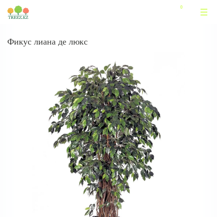
Фикус лиана де люкс