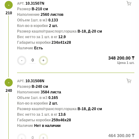
10.31507N
АРТ.
Размер
В-210 см
210
Наполнение
2560 листов
Объем 1шт. в м3
0.133
Кол-во в коробке
2 шт.
Размер кашпо/транспорт.горшка
В-18, Д-20 см
Вес нетто за 1 шт. в кг
12.9
Габариты коробки
234x41x28
Наличие
Есть
348 200.00 ₸
-
+
10.31508N
АРТ.
Размер
В-240 см
240
Наполнение
3584 листа
Объем 1шт. в м3
0.165
Кол-во в коробке
2 шт.
Размер кашпо/транспорт.горшка
В-18, Д-20 см
Вес нетто за 1 шт. в кг
13.6
Габариты коробки
259x46x28
Наличие
Нет в наличии
464 300.00 ₸
-
+