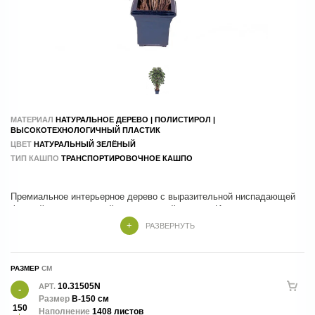
МАТЕРИАЛ
НАТУРАЛЬНОЕ ДЕРЕВО | ПОЛИСТИРОЛ |
ВЫСОКОТЕХНОЛОГИЧНЫЙ ПЛАСТИК
ЦВЕТ
НАТУРАЛЬНЫЙ ЗЕЛЁНЫЙ
ТИП КАШПО
ТРАНСПОРТИРОВОЧНОЕ КАШПО
Премиальное интерьерное дерево с выразительной ниспадающей
формой и реалистичной детализацией листвы. Изящные линии
кроны, натуральная фактура и гармоничный силуэт создают
РАЗВЕРНУТЬ
ощущение живого растения, добавляя пространству элегантность и
природную атмосферу. Идеально подходит для оформления
жилых и коммерческих интерьеров, офисов, отелей и ресторанов.
РАЗМЕР
Сохраняет безупречный внешний вид круглый год без полива и
специального ухода.
10.31505N
АРТ.
Размер
В-150 см
150
Наполнение
1408 листов