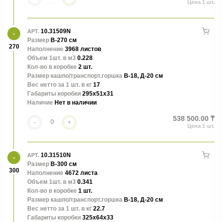
10.31509N
АРТ.
Размер
В-270 см
270
Наполнение
3968 листов
Объем 1шт. в м3
0.228
Кол-во в коробке
2 шт.
Размер кашпо/транспорт.горшка
В-18, Д-20 см
Вес нетто за 1 шт. в кг
17
Габариты коробки
295x51x31
Наличие
Нет в наличии
538 500.00 ₸
-
+
10.31510N
АРТ.
Размер
В-300 см
300
Наполнение
4672 листа
Объем 1шт. в м3
0.341
Кол-во в коробке
1 шт.
Размер кашпо/транспорт.горшка
В-18, Д-20 см
Вес нетто за 1 шт. в кг
22.7
Габариты коробки
325x64x33