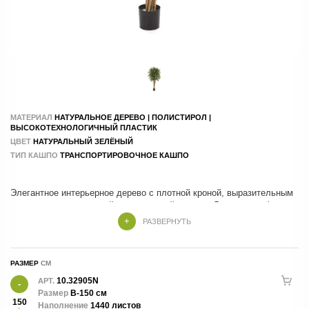
МАТЕРИАЛ
НАТУРАЛЬНОЕ ДЕРЕВО | ПОЛИСТИРОЛ |
ВЫСОКОТЕХНОЛОГИЧНЫЙ ПЛАСТИК
ЦВЕТ
НАТУРАЛЬНЫЙ ЗЕЛЁНЫЙ
ТИП КАШПО
ТРАНСПОРТИРОВОЧНОЕ КАШПО
Элегантное интерьерное дерево с плотной кроной, выразительным
стволом и реалистичной детализацией листвы. Лаконичная форма
и натуральная фактура создают ощущение живого растения,
РАЗВЕРНУТЬ
гармонично дополняя современные и классические пространства.
Идеально подходит для оформления домов, офисов, отелей,
ресторанов и общественных интерьеров. Сохраняет безупречный
РАЗМЕР
внешний вид круглый год без полива и специального ухода.
10.32905N
АРТ.
Размер
В-150 см
150
Наполнение
1440 листов