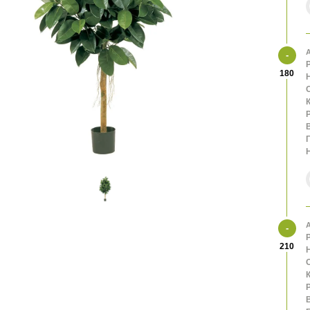
А
180
К
В
А
210
К
В