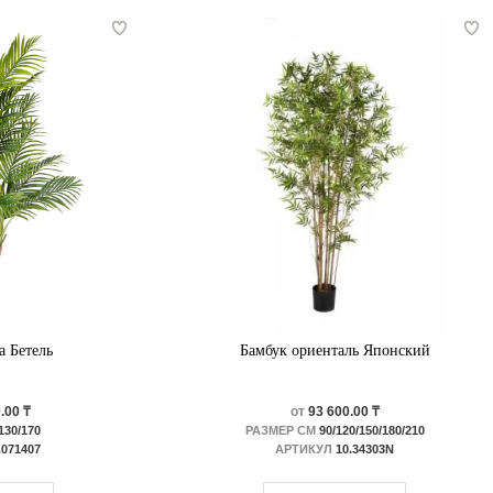
а Бетель
Бамбук ориенталь Японский
.00 ₸
от
93 600.00 ₸
130/170
РАЗМЕР СМ
90/120/150/180/210
.071407
АРТИКУЛ
10.34303N