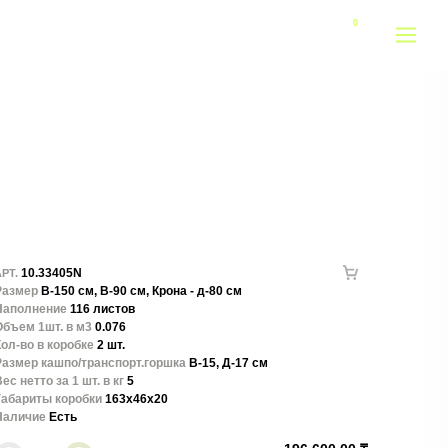
10.33405N
РТ.
Размер
В-150 см, В-90 см, Крона - д-80 см
Наполнение
116 листов
Объем 1шт. в м3
0.076
ол-во в коробке
2 шт.
Размер кашпо/транспорт.горшка
В-15, Д-17 см
ес нетто за 1 шт. в кг
5
Габариты коробки
163x46x20
Наличие
Есть