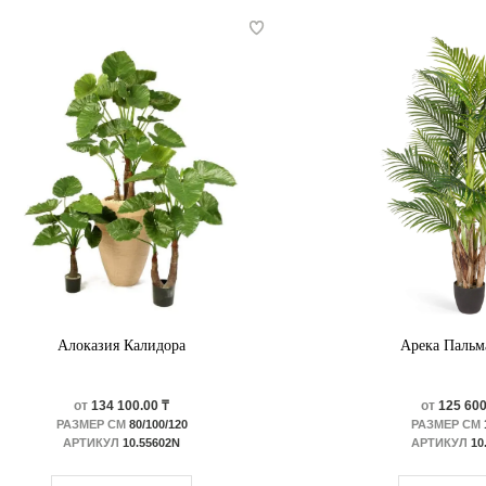
Алоказия Калидора
Арека Пальм
от
134 100.00 ₸
от
125 600
РАЗМЕР СМ
80/100/120
РАЗМЕР СМ
АРТИКУЛ
10.55602N
АРТИКУЛ
10