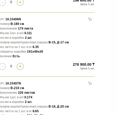
196 600.00 ₸
-
+
10.33406N
РТ.
Размер
В-180 см
Наполнение
174 листа
Объем 1шт. в м3
0.111
ол-во в коробке
2 шт.
Размер кашпо/транспорт.горшка
В-15, Д-17 см
ес нетто за 1 шт. в кг
6.35
Габариты коробки
191x46x26
Наличие
Есть
276 900.00 ₸
-
+
10.33407N
РТ.
Размер
В-210 см
Наполнение
226 листов
Объем 1шт. в м3
0.174
ол-во в коробке
2 шт.
Размер кашпо/транспорт.горшка
В-18, Д-20 см
ес нетто за 1 шт. в кг
8.65