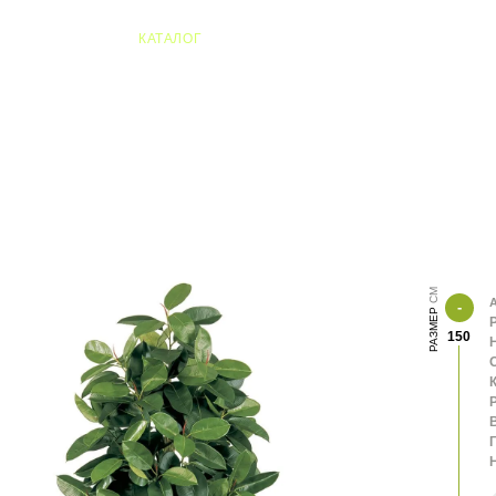
04 Алматы
КАТАЛОГ
А
РАЗМЕР
150
К
В