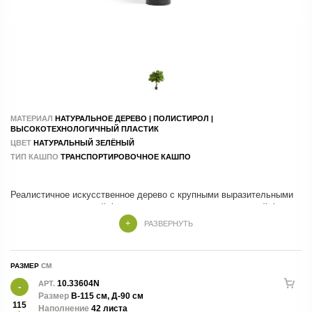
МАТЕРИАЛ
НАТУРАЛЬНОЕ ДЕРЕВО | ПОЛИСТИРОЛ |
ВЫСОКОТЕХНОЛОГИЧНЫЙ ПЛАСТИК
ЦВЕТ
НАТУРАЛЬНЫЙ ЗЕЛЁНЫЙ
ТИП КАШПО
ТРАНСПОРТИРОВОЧНОЕ КАШПО
Реалистичное искусственное дерево с крупными выразительными
листьями характерной формы, имитирующими натуральный фикус
Лирата. Объёмная крона и насыщенный зелёный оттенок создают
РАЗВЕРНУТЬ
эффект живого тропического растения, добавляя интерьеру стиль
и природную гармонию. Подходит для оформления дома, офиса,
гостиниц и коммерческих пространств. Не требует ухода, сохраняет
РАЗМЕР
декоративность круглый год и поставляется в транспортировочном
кашпо.
10.33604N
АРТ.
Размер
В-115 см, Д-90 см
115
Наполнение
42 листа