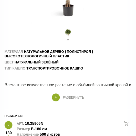
МАТЕРИАЛ
НАТУРАЛЬНОЕ ДЕРЕВО | ПОЛИСТИРОЛ |
ВЫСОКОТЕХНОЛОГИЧНЫЙ ПЛАСТИК
ЦВЕТ
НАТУРАЛЬНЫЙ ЗЕЛЁНЫЙ
ТИП КАШПО
ТРАНСПОРТИРОВОЧНОЕ КАШПО
Элегантное искусственное растение с объёмной зонтичной кроной и
широкими зелёными листьями, создающими эффект настоящей
тропической культуры. Реалистичное исполнение и гармоничная
РАЗВЕРНУТЬ
форма делают его стильным решением для оформления жилых
интерьеров, офисов, отелей и коммерческих пространств. Не
требует ухода, сохраняет декоративность круглый год и
РАЗМЕР
поставляется в транспортировочном кашпо.
10.35906N
АРТ.
Размер
В-180 см
180
Наполнение
500 листов