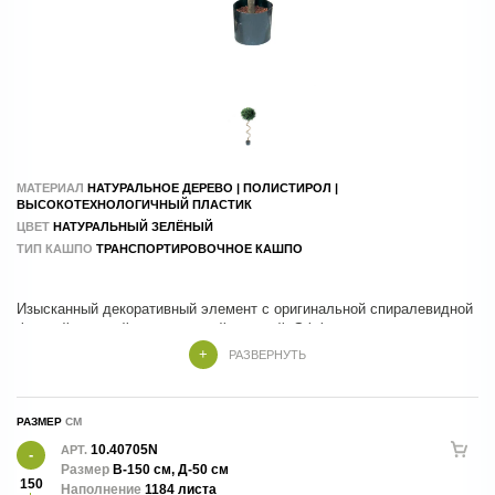
МАТЕРИАЛ
НАТУРАЛЬНОЕ ДЕРЕВО | ПОЛИСТИРОЛ |
ВЫСОКОТЕХНОЛОГИЧНЫЙ ПЛАСТИК
ЦВЕТ
НАТУРАЛЬНЫЙ ЗЕЛЁНЫЙ
ТИП КАШПО
ТРАНСПОРТИРОВОЧНОЕ КАШПО
Изысканный декоративный элемент с оригинальной спиралевидной
формой и густой реалистичной листвой. Эффектная геометрия,
натуральная фактура и аккуратное исполнение создают стильный
РАЗВЕРНУТЬ
акцент для современных интерьеров и экстерьеров. Идеально
подходит для оформления входных групп, террас, офисов, отелей,
ресторанов и дизайнерских пространств. Сохраняет безупречный
РАЗМЕР
внешний вид круглый год без полива и специального ухода.
10.40705N
АРТ.
Размер
В-150 см, Д-50 см
150
Наполнение
1184 листа