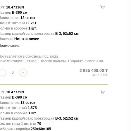
10.47336N
РТ.
Размер
В-360 см
Наполнение
13 веток
Объем 1шт. в м3
1.211
ол-во в коробке
1 шт.
Размер кашпо/транспорт.горшка
В-3, 52х52 см
Наличие
Нет в наличии
оставляется в основном под заказ.
омплектация: 1 ствол, 1 голова пальмы, 1 коробка с листьями.
2 635 400.00 ₸
-
+
10.47339N
РТ.
Размер
В-390 см
Наполнение
13 веток
Объем 1шт. в м3
1.575
ол-во в коробке
1 шт.
Размер кашпо/транспорт.горшка
В-3, 52х52 см
ес нетто за 1 шт. в кг
70
Габариты коробки
250x60x105