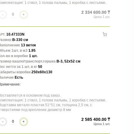
омплектация: 1 ствол, 1 голова пальмы, 1 коробка с листьями.
2 334 600.00 ₸
-
+
10.47333N
РТ.
Размер
В-330 см
Наполнение
13 веток
Объем 1шт. в м3
1.95
ол-во в коробке
1 шт.
Размер кашпо/транспорт.горшка
В-3, 52х52 см
ес нетто за 1 шт. в кг
50
Габариты коробки
250x60x130
Наличие
Есть
оставляется в основном под заказ.
омплектация: 1 ствол, 1 голова пальмы, 1 коробка с листьями.
одставка метало-пластик 51*51 см, толщина 2,5 см, с
тверстиями под крепление диаметр 8 мм
2 585 400.00 ₸
-
+