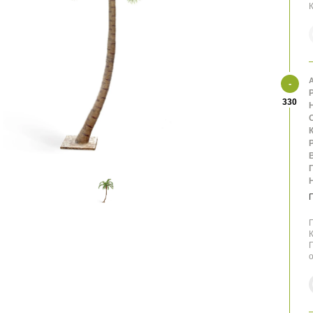
К
А
330
К
В
П
К
П
о