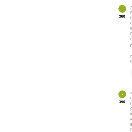
А
360
К
П
К
А
390
К
В