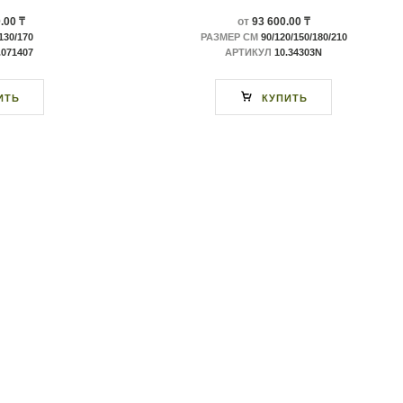
.00 ₸
от
93 600.00 ₸
130/170
РАЗМЕР СМ
90/120/150/180/210
.071407
АРТИКУЛ
10.34303N
ИТЬ
КУПИТЬ