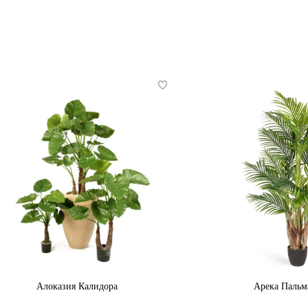
Алоказия Калидора
Арека Пальм