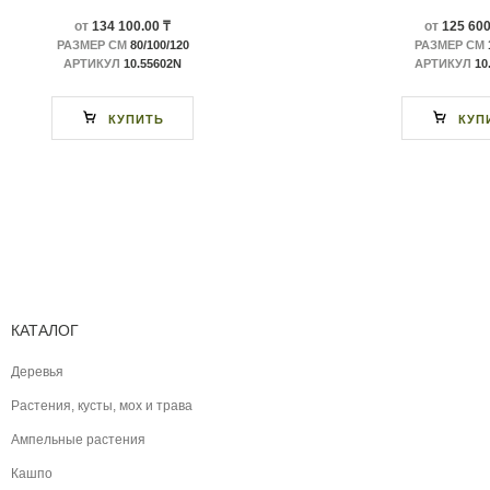
от
134 100.00 ₸
от
125 600
РАЗМЕР СМ
80/100/120
РАЗМЕР СМ
АРТИКУЛ
10.55602N
АРТИКУЛ
10
КУПИТЬ
КУП
КАТАЛОГ
Деревья
Растения, кусты, мох и трава
Ампельные растения
Кашпо