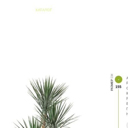
04 Алматы
КАТАЛОГ
А
РАЗМЕР
155
К
В