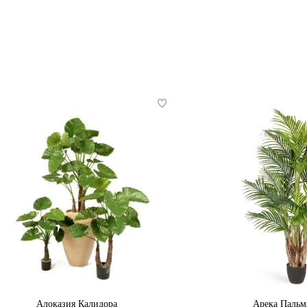
Алоказия Калидора
Арека Пальм