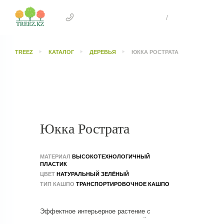
+7 707 505 4041 Астана
/
+7 707 303 26
TREEZ
КАТАЛОГ
ДЕРЕВЬЯ
ЮККА РОСТРАТА
Юкка Рострата
МАТЕРИАЛ
ВЫСОКОТЕХНОЛОГИЧНЫЙ
ПЛАСТИК
ЦВЕТ
НАТУРАЛЬНЫЙ ЗЕЛЁНЫЙ
ТИП КАШПО
ТРАНСПОРТИРОВОЧНОЕ КАШПО
Эффектное интерьерное растение с
выразительным стволом и пышной