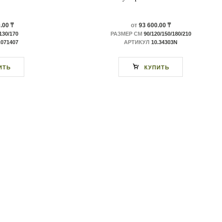
.00 ₸
от
93 600.00 ₸
130/170
РАЗМЕР СМ
90/120/150/180/210
.071407
АРТИКУЛ
10.34303N
ИТЬ
КУПИТЬ