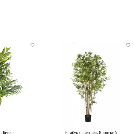
а Бетель
Бамбук ориенталь Японский