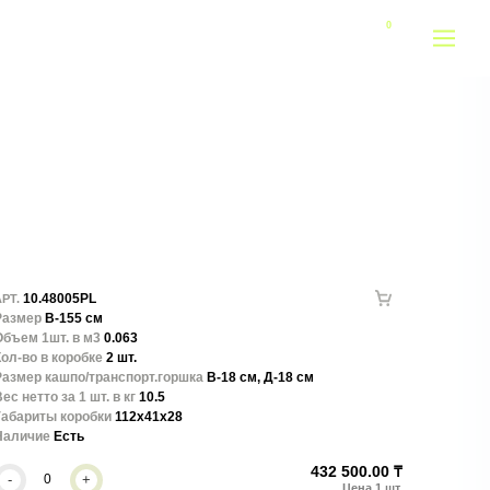
10.48005PL
РТ.
Размер
В-155 см
Объем 1шт. в м3
0.063
ол-во в коробке
2 шт.
Размер кашпо/транспорт.горшка
В-18 см, Д-18 см
ес нетто за 1 шт. в кг
10.5
Габариты коробки
112x41x28
Наличие
Есть
432 500.00 ₸
-
+