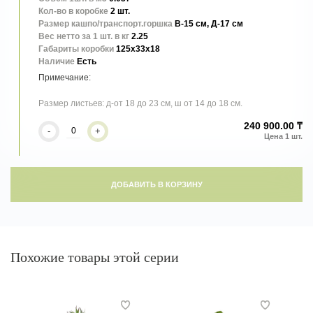
Кол-во в коробке
2 шт.
Размер кашпо/транспорт.горшка
В-15 см, Д-17 см
Вес нетто за 1 шт. в кг
2.25
Габариты коробки
125x33x18
Наличие
Есть
Крупное искусственное растение с пышной кустовой кроной и
декоративными рассечёнными листьями насыщенного зелёного
цвета, передающими естественный вид тропического
Размер листьев: д-от 18 до 23 см, ш от 14 до 18 см.
филодендрона. Объёмная форма и реалистичная детализация
делают его выразительным акцентом для просторных интерьеров,
240 900.00 ₸
-
+
офисов, гостиниц и коммерческих пространств. Не требует ухода,
сохраняет привлекательный вид круглый год и поставляется в
транспортировочном кашпо.
ДОБАВИТЬ В КОРЗИНУ
Похожие товары этой серии