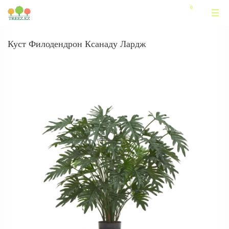
Куст Филодендрон Ксанаду Лардж