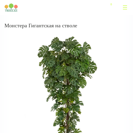
Монстера Гигантская на стволе