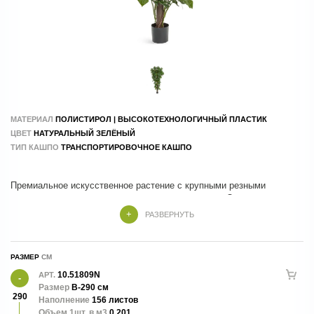
МАТЕРИАЛ
ПОЛИСТИРОЛ | ВЫСОКОТЕХНОЛОГИЧНЫЙ ПЛАСТИК
ЦВЕТ
НАТУРАЛЬНЫЙ ЗЕЛЁНЫЙ
ТИП КАШПО
ТРАНСПОРТИРОВОЧНОЕ КАШПО
Премиальное искусственное растение с крупными резными
листьями и натуральным декоративным стволом. Отличается
высокой реалистичностью и качеством исполнения, идеально
РАЗВЕРНУТЬ
подходит для оформления жилых и коммерческих интерьеров. Не
требует ухода, сохраняя привлекательный внешний вид круглый
год.
РАЗМЕР
10.51809N
АРТ.
Размер
В-290 см
290
Наполнение
156 листов
Объем 1шт. в м3
0.201